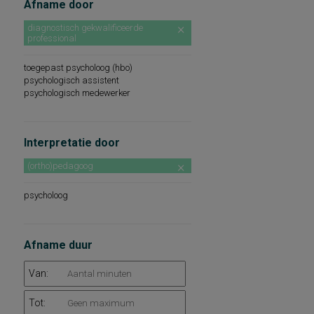
Afname door
diagnostisch gekwalificeerde
professional
toegepast psycholoog (hbo)
psychologisch assistent
psychologisch medewerker
Interpretatie door
(ortho)pedagoog
psycholoog
Afname duur
Van:
Tot: