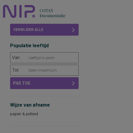
Home
VERWIJDER ALLE
Beoordelingen
FILTERS
Populatie leeftijd
COTAN
Van:
Abonneren
Tot:
FAQ
PAS TOE
Wijze van afname
papier & potlood