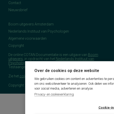
Contact
Nieuwsbrief
Boom uitgevers Amsterdam
Nederlands Instituut van Psychologen
Algemene voorwaarden
Copyright
De online COTAN Documentatie is een uitgave van
Boom
uitgevers
, in opdracht van het
Nederlands Instituut van
Psychologen
(NIP), namens de Commissie
Testaangelegenheden Nederland (COTAN).
Over de cookies op deze website
Zie het
colofon
voor meer (copyright)informatie.
We gebruiken cookies om content en advertenties te pers
om ons websiteverkeer te analyseren. Ook delen we info
Copyright 2026 - COTAN Documentatie
voor social media, adverteren en analyse.
Privacy- en cookieverklaring
Cookie-in