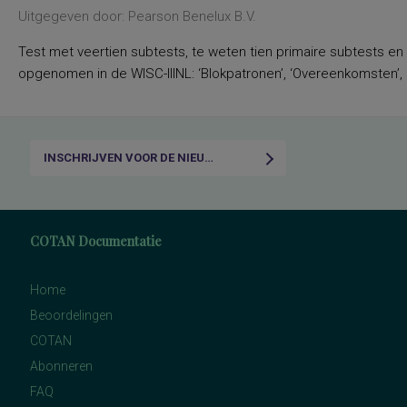
Uitgegeven door: Pearson Benelux B.V.
Test met veertien subtests, te weten tien primaire subtests en
opgenomen in de WISC-IIINL: ‘Blokpatronen’, ‘Overeenkomsten’, ‘C
INSCHRIJVEN VOOR DE NIEUWSBRIEF
COTAN Documentatie
Home
Beoordelingen
COTAN
Abonneren
FAQ