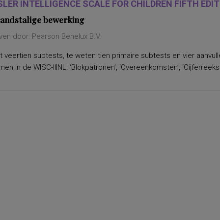
LER INTELLIGENCE SCALE FOR CHILDREN FIFTH EDITI
andstalige bewerking
ven door: Pearson Benelux B.V.
 veertien subtests, te weten tien primaire subtests en vier aanvu
n in de WISC-IIINL: ‘Blokpatronen’, ‘Overeenkomsten’, ‘Cijferreeksen