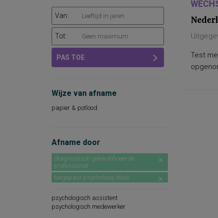
WECHS
Van:
Nederl
Uitgege
Tot:
Test met
PAS TOE
opgenome
Wijze van afname
papier & potlood
Afname door
diagnostisch gekwalificeerde
professional
toegepast psycholoog (hbo)
psychologisch assistent
psychologisch medewerker