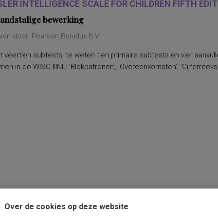
LER INTELLIGENCE SCALE FOR CHILDREN FIFTH EDITI
andstalige bewerking
ven door: Pearson Benelux B.V.
 veertien subtests, te weten tien primaire subtests en vier aanvu
n in de WISC-IIINL: ‘Blokpatronen’, ‘Overeenkomsten’, ‘Cijferreeksen
Over de cookies op deze website