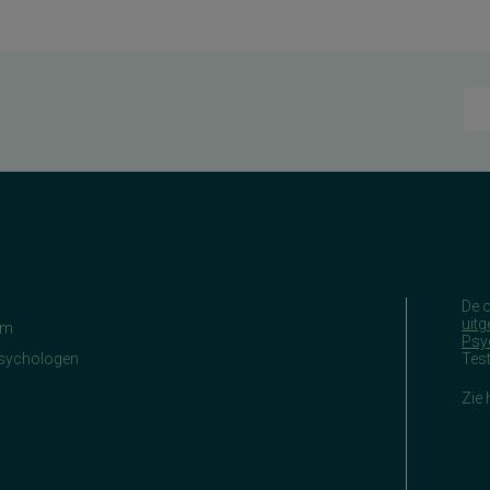
De 
uitg
am
Psy
Psychologen
Tes
Zie 