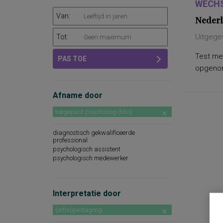
WECHS
Van:
Nederl
Uitgege
Tot:
Test met
PAS TOE
opgenome
Afname door
toegepast psycholoog (hbo)
diagnostisch gekwalificeerde
professional
psychologisch assistent
psychologisch medewerker
Interpretatie door
(ortho)pedagoog