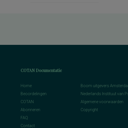
COTAN Documentatie
Home
Boom uitgevers Amsterd
Beoordelingen
Nederlands Instituut van 
COTAN
Algemene voorwaarden
Abonneren
Copyright
FAQ
Contact