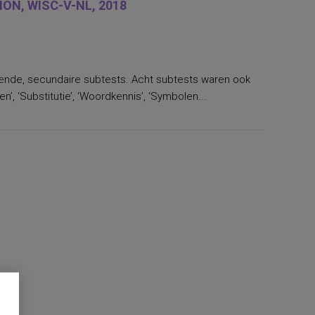
ON, WISC-V-NL, 2018
llende, secundaire subtests. Acht subtests waren ook
’, ‘Substitutie’, ‘Woordkennis’, ‘Symbolen...