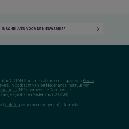
INSCHRIJVEN VOOR DE NIEUWSBRIEF
online COTAN Documentatie is een uitgave van
Boom
evers
, in opdracht van het
Nederlands Instituut van
chologen
(NIP), namens de Commissie
taangelegenheden Nederland (COTAN).
het
colofon
voor meer (copyright)informatie.