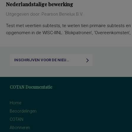
Nederlandstalige bewerking
Uitgegeven door: Pearson Benelux B.V.
Test met veertien subtests, te weten tien primaire subtests en
opgenomen in de WISC-IIINL: ‘Blokpatronen’, ‘Overeenkomsten’, ‘C
INSCHRIJVEN VOOR DE NIEUWSBRIEF
COTAN Documentatie
Home
Beoordelingen
COTAN
Abonneren