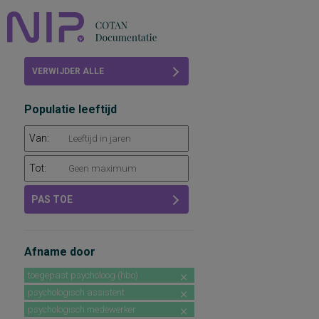
Home
VERWIJDER ALLE
Beoordelingen
FILTERS
Populatie leeftijd
COTAN
Van:
Abonneren
Tot:
FAQ
PAS TOE
Afname door
toegepast psycholoog (hbo)
psychologisch assistent
psychologisch medewerker