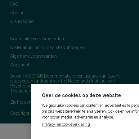
FAQ
Contact
Nieuwsbrief
Boom uitgevers Amsterdam
Nederlands Instituut van Psychologen
Algemene voorwaarden
Copyright
De online COTAN Documentatie is een uitgave van
Boom
uitgevers
, in opdracht van het
Nederlands Instituut van
Psychologen
(NIP), namens de Commissie
Testaangelegenheden Nederland (COTAN).
Over de cookies op deze website
Zie het
colofon
voor meer (copyright)informatie.
We gebruiken cookies om content en advertenties te pers
om ons websiteverkeer te analyseren. Ook delen we info
Copyright 2026 - COTAN Documentatie
voor social media, adverteren en analyse.
Privacy- en cookieverklaring