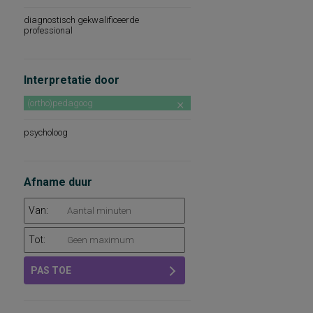
diagnostisch gekwalificeerde
professional
Interpretatie door
(ortho)pedagoog
psycholoog
Afname duur
Van:
Tot:
PAS TOE