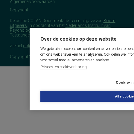
Algemene voorwaarden
Copyright
De online COTAN Documentatie is een uitgave van
Boom
uitgevers
, in opdracht van het
Nederlands Instituut van
Psychologen
(NIP), namens de Commissie
Testaangelegenheden Nederland (COTAN).
Over de cookies op deze website
Zie het
colofon
voor meer (copyright)informatie.
We gebruiken cookies om content en advertenties te pers
om ons websiteverkeer te analyseren. Ook delen we info
Copyright 2026 - COTAN Documentatie
voor social media, adverteren en analyse.
Privacy- en cookieverklaring
Cookie-in
Alle cooki