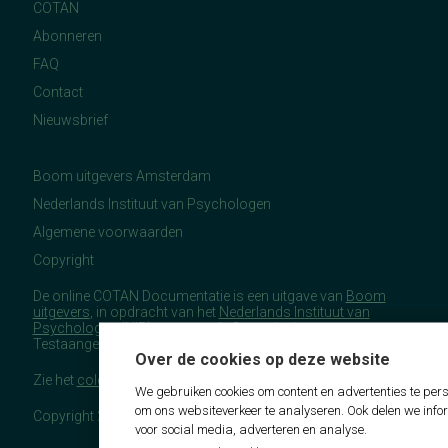
COTAN
Abonneren
FAQ
Contact
Nieuwsbrief
Boom uitgevers Amsterdam
Nederlands Instituut van Psychologen
Algemene voorwaarden
Copyright
De online COTAN Documentatie is een uitgave van
Boom
uitgevers
, in opdracht van het
Nederlands Instituut van
Psychologen
(NIP), namens de Commissie
Testaangelegenheden Nederland (COTAN).
Over de cookies op deze website
Zie het
colofon
voor meer (copyright)informatie.
We gebruiken cookies om content en advertenties te pers
om ons websiteverkeer te analyseren. Ook delen we info
Copyright 2026 - COTAN Documentatie
voor social media, adverteren en analyse.