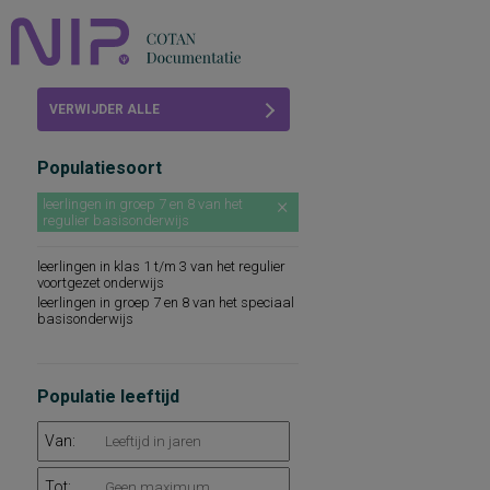
Home
VERWIJDER ALLE
Beoordelingen
FILTERS
Populatiesoort
COTAN
leerlingen in groep 7 en 8 van het
regulier basisonderwijs
Abonneren
leerlingen in klas 1 t/m 3 van het regulier
FAQ
voortgezet onderwijs
leerlingen in groep 7 en 8 van het speciaal
basisonderwijs
Populatie leeftijd
Van:
Tot: