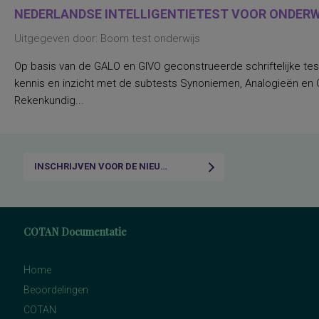
NEDERLANDSE INTELLIGENTIETEST VOOR ONDERWI
Uitgegeven door: Boom test onderwijs
Op basis van de GALO en GIVO geconstrueerde schriftelijke tes
kennis en inzicht met de subtests Synoniemen, Analogieën en Ca
Rekenkundig...
INSCHRIJVEN VOOR DE NIEUWSBRIEF
COTAN Documentatie
Home
Beoordelingen
COTAN