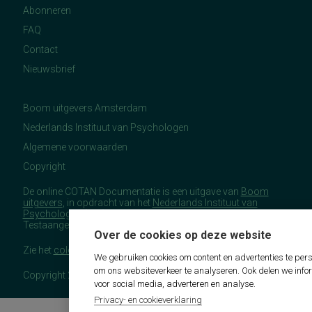
Abonneren
FAQ
Contact
Nieuwsbrief
Boom uitgevers Amsterdam
Nederlands Instituut van Psychologen
Algemene voorwaarden
Copyright
De online COTAN Documentatie is een uitgave van
Boom
uitgevers
, in opdracht van het
Nederlands Instituut van
Psychologen
(NIP), namens de Commissie
Testaangelegenheden Nederland (COTAN).
Over de cookies op deze website
Zie het
colofon
voor meer (copyright)informatie.
We gebruiken cookies om content en advertenties te pers
om ons websiteverkeer te analyseren. Ook delen we info
Copyright 2026 - COTAN Documentatie
voor social media, adverteren en analyse.
Privacy- en cookieverklaring