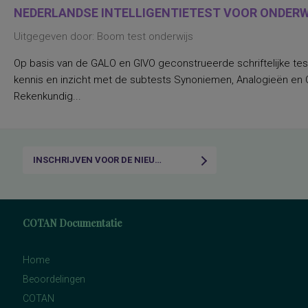
NEDERLANDSE INTELLIGENTIETEST VOOR ONDERWI
Uitgegeven door: Boom test onderwijs
Op basis van de GALO en GIVO geconstrueerde schriftelijke tes
kennis en inzicht met de subtests Synoniemen, Analogieën en Ca
Rekenkundig...
INSCHRIJVEN VOOR DE NIEUWSBRIEF
COTAN Documentatie
Home
Beoordelingen
COTAN