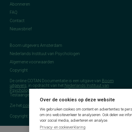
Abonneren
FAQ
Contact
Nieuwsbrief
Boom uitgevers Amsterdam
Nederlands Instituut van Psychologen
Algemene voorwaarden
Copyright
De online COTAN Documentatie is een uitgave van
Boom
uitgevers
, in opdracht van het
Nederlands Instituut van
Psychologen
(NIP), namens de Commissie
Testaangelegenheden Nederland (COTAN).
Over de cookies op deze website
Zie het
colofon
voor meer (copyright)informatie.
We gebruiken cookies om content en advertenties te pers
om ons websiteverkeer te analyseren. Ook delen we info
Copyright 2026 - COTAN Documentatie
voor social media, adverteren en analyse.
Privacy- en cookieverklaring