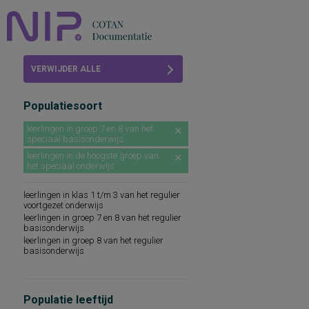
Home
VERWIJDER ALLE
Beoordelingen
FILTERS
Populatiesoort
COTAN
leerlingen in groep 7 en 8 van het
speciaal basisonderwijs
Abonneren
leerlingen in de hoogste groep van
het speciaal onderwijs
FAQ
leerlingen in klas 1 t/m 3 van het regulier
voortgezet onderwijs
leerlingen in groep 7 en 8 van het regulier
basisonderwijs
leerlingen in groep 8 van het regulier
basisonderwijs
Populatie leeftijd