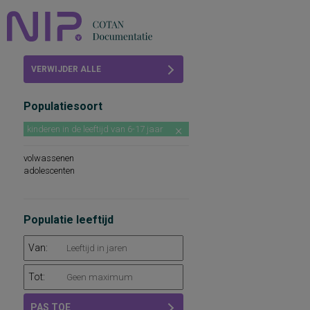
Home
VERWIJDER ALLE
Beoordelingen
FILTERS
Populatiesoort
COTAN
kinderen in de leeftijd van 6-17 jaar
Abonneren
volwassenen
FAQ
adolescenten
Populatie leeftijd
Van:
Tot:
PAS TOE