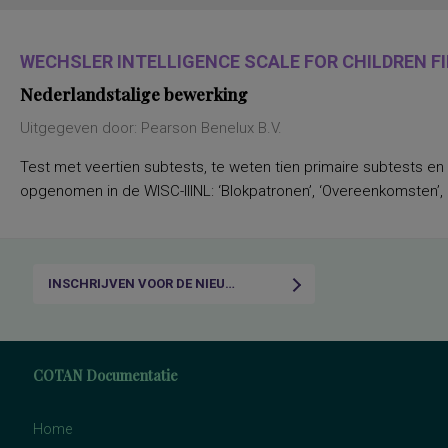
WECHSLER INTELLIGENCE SCALE FOR CHILDREN FIF
Nederlandstalige bewerking
Uitgegeven door: Pearson Benelux B.V.
Test met veertien subtests, te weten tien primaire subtests en
opgenomen in de WISC-IIINL: ‘Blokpatronen’, ‘Overeenkomsten’, ‘C
INSCHRIJVEN VOOR DE NIEUWSBRIEF
COTAN Documentatie
Home