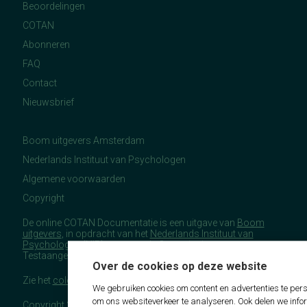
Beoordelingen
COTAN
Abonneren
FAQ
Contact
Nieuwsbrief
Boom uitgevers Amsterdam
Nederlands Instituut van Psychologen
Algemene voorwaarden
Copyright
De online COTAN Documentatie is een uitgave van
Boom
uitgevers
, in opdracht van het
Nederlands Instituut van
Psychologen
(NIP), namens de Commissie
Testaangelegenheden Nederland (COTAN).
Over de cookies op deze website
Zie het
colofon
voor meer (copyright)informatie.
We gebruiken cookies om content en advertenties te pers
om ons websiteverkeer te analyseren. Ook delen we info
Copyright 2026 - COTAN Documentatie