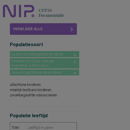
Home
VERWIJDER ALLE
Beoordelingen
FILTERS
Populatiesoort
COTAN
oudere zwakbegaafde kinderen
Abonneren
kinderen tot 8 jaar met een
cognitieve achterstand
FAQ
dove en slechthorende kinderen
allochtone kinderen
moeilijk testbare kinderen
zwakbegaafde volwassenen
Populatie leeftijd
Van: