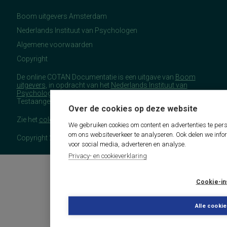
Boom uitgevers Amsterdam
Nederlands Instituut van Psychologen
Algemene voorwaarden
Copyright
De online COTAN Documentatie is een uitgave van
Boom
uitgevers
, in opdracht van het
Nederlands Instituut van
Psychologen
(NIP), namens de Commissie
Testaangelegenheden Nederland (COTAN).
Over de cookies op deze website
Zie het
colofon
voor meer (copyright)informatie.
We gebruiken cookies om content en advertenties te pers
om ons websiteverkeer te analyseren. Ook delen we info
Copyright 2026 - COTAN Documentatie
voor social media, adverteren en analyse.
Privacy- en cookieverklaring
Cookie-in
Alle cooki