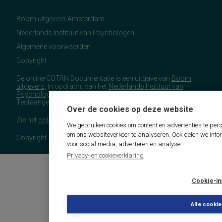
Boom uitgevers Amsterdam
Nederlands Instituut van Psychologen
Algemene voorwaarden
Copyright
De online COTAN Documentatie is een uitgave van
Boom
uitgevers
, in opdracht van het
Nederlands Instituut van
Psychologen
(NIP), namens de Commissie
Testaangelegenheden Nederland (COTAN).
Over de cookies op deze website
Zie het
colofon
voor meer (copyright)informatie.
We gebruiken cookies om content en advertenties te pers
om ons websiteverkeer te analyseren. Ook delen we info
Copyright 2026 - COTAN Documentatie
voor social media, adverteren en analyse.
Privacy- en cookieverklaring
Cookie-in
Alle cooki