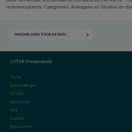
Deze niet-verbale test bestaat uit zes subtests met elk ca. 15 i
redeneersubtests: Categorieën, Analogieën en Situaties en drie
INSCHRIJVEN VOOR DE NIEUWSBRIEF
COTAN Documentatie
Home
Beoordelingen
COTAN
Abonneren
FAQ
Contact
Nieuwsbrief