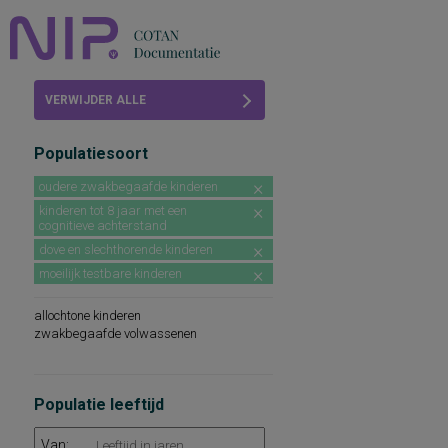
Home
VERWIJDER ALLE
Beoordelingen
FILTERS
Populatiesoort
COTAN
oudere zwakbegaafde kinderen
Abonneren
kinderen tot 8 jaar met een
cognitieve achterstand
FAQ
dove en slechthorende kinderen
moeilijk testbare kinderen
allochtone kinderen
zwakbegaafde volwassenen
Populatie leeftijd
Van: