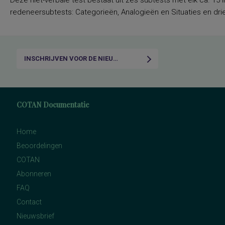
Deze niet-verbale test bestaat uit zes subtests met elk ca. 15 i
redeneersubtests: Categorieën, Analogieën en Situaties en drie
INSCHRIJVEN VOOR DE NIEUWSBRIEF
COTAN Documentatie
Home
Beoordelingen
COTAN
Abonneren
FAQ
Contact
Nieuwsbrief