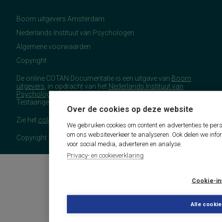
Boom uitgevers Amsterdam
Nederlands Instituut van Psychologen
Algemene voorwaarden
Copyright
De online COTAN Documentatie is een uitgave van
Boom
uitgevers
, in opdracht van het
Nederlands Instituut van
Psychologen
(NIP), namens de Commissie
Testaangelegenheden Nederland (COTAN).
Over de cookies op deze website
Zie het
colofon
voor meer (copyright)informatie.
We gebruiken cookies om content en advertenties te pers
om ons websiteverkeer te analyseren. Ook delen we info
Copyright 2026 - COTAN Documentatie
voor social media, adverteren en analyse.
Privacy- en cookieverklaring
Cookie-in
Alle cooki