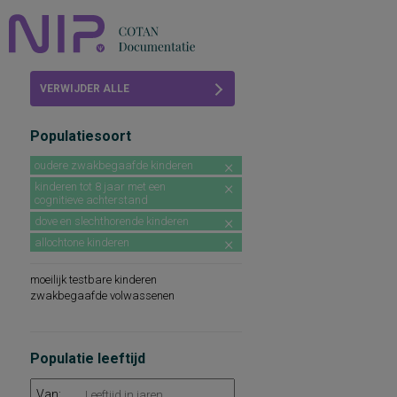
Home
VERWIJDER ALLE
Beoordelingen
FILTERS
Populatiesoort
COTAN
oudere zwakbegaafde kinderen
Abonneren
kinderen tot 8 jaar met een
cognitieve achterstand
FAQ
dove en slechthorende kinderen
allochtone kinderen
moeilijk testbare kinderen
zwakbegaafde volwassenen
Populatie leeftijd
Van: