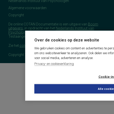
Nederlands Instituut van Psychologen
Algemene voorwaarden
Copyright
De online COTAN Documentatie is een uitgave van
Boom
uitgevers
, in opdracht van het
Nederlands Instituut van
Psychologen
(NIP), namens de Commissie
Testaangelegenheden Nederland (COTAN).
Over de cookies op deze website
Zie het
colofon
voor meer (copyright)informatie.
We gebruiken cookies om content en advertenties te pers
om ons websiteverkeer te analyseren. Ook delen we info
Copyright 2026 - COTAN Documentatie
voor social media, adverteren en analyse.
Privacy- en cookieverklaring
Cookie-in
Alle cooki