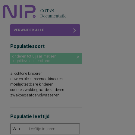
Home
VERWIJDER ALLE
Beoordelingen
FILTERS
Populatiesoort
COTAN
kinderen tot 8 jaar met een
cognitieve achterstand
Abonneren
allochtone kinderen
FAQ
dove en slechthorende kinderen
moeilijk testbare kinderen
oudere zwakbegaafde kinderen
zwakbegaafde volwassenen
Populatie leeftijd
Van: