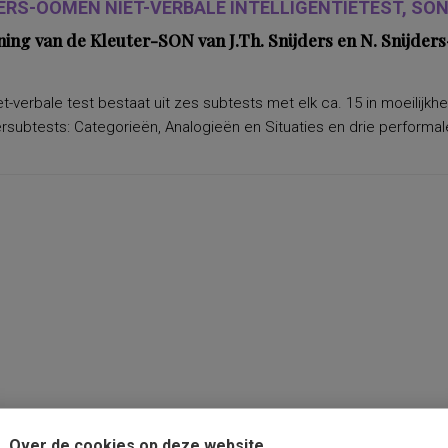
ERS-OOMEN NIET-VERBALE INTELLIGENTIETEST, SON-
ning van de Kleuter-SON van J.Th. Snijders en N. Snijd
t-verbale test bestaat uit zes subtests met elk ca. 15 in moeilijkh
subtests: Categorieën, Analogieën en Situaties en drie performale
Over de cookies op deze website