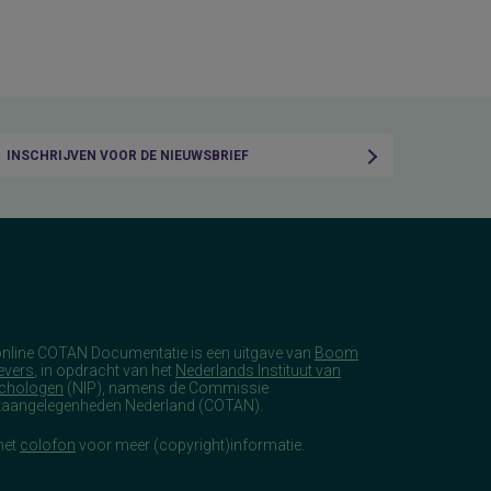
INSCHRIJVEN VOOR DE NIEUWSBRIEF
online COTAN Documentatie is een uitgave van
Boom
evers
, in opdracht van het
Nederlands Instituut van
chologen
(NIP), namens de Commissie
taangelegenheden Nederland (COTAN).
het
colofon
voor meer (copyright)informatie.