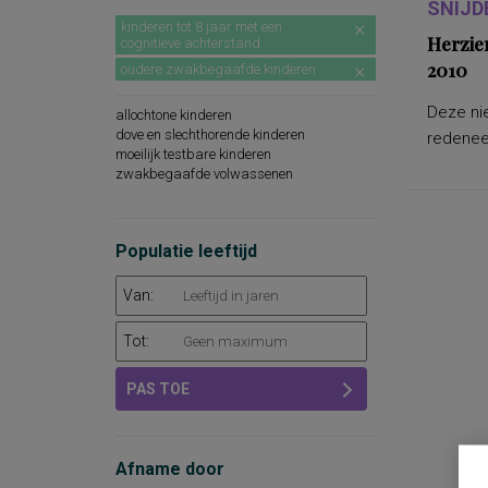
SNIJD
kinderen tot 8 jaar met een
Herzie
cognitieve achterstand
2010
oudere zwakbegaafde kinderen
Deze nie
allochtone kinderen
dove en slechthorende kinderen
redeneer
moeilijk testbare kinderen
zwakbegaafde volwassenen
Populatie leeftijd
Van:
Tot:
PAS TOE
Afname door