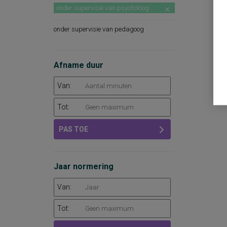
onder supervisie van psycholoog
onder supervisie van pedagoog
Afname duur
Van:
Tot:
PAS TOE
Jaar normering
Van:
Tot: