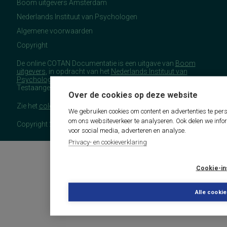
Boom uitgevers Amsterdam
Nederlands Instituut van Psychologen
Algemene voorwaarden
Copyright
De online COTAN Documentatie is een uitgave van
Boom
uitgevers
, in opdracht van het
Nederlands Instituut van
Psychologen
(NIP), namens de Commissie
Testaangelegenheden Nederland (COTAN).
Over de cookies op deze website
Zie het
colofon
voor meer (copyright)informatie.
We gebruiken cookies om content en advertenties te pers
om ons websiteverkeer te analyseren. Ook delen we info
Copyright 2026 - COTAN Documentatie
voor social media, adverteren en analyse.
Privacy- en cookieverklaring
Cookie-in
Alle cooki