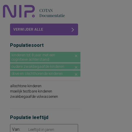
Home
VERWIJDER ALLE
Beoordelingen
FILTERS
Populatiesoort
COTAN
kinderen tot 8 jaar met een
cognitieve achterstand
Abonneren
oudere zwakbegaafde kinderen
FAQ
dove en slechthorende kinderen
allochtone kinderen
moeilijk testbare kinderen
zwakbegaafde volwassenen
Populatie leeftijd
Van: