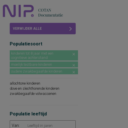
Home
VERWIJDER ALLE
Beoordelingen
FILTERS
Populatiesoort
COTAN
kinderen tot 8 jaar met een
cognitieve achterstand
Abonneren
moeilijk testbare kinderen
FAQ
oudere zwakbegaafde kinderen
allochtone kinderen
dove en slechthorende kinderen
zwakbegaafde volwassenen
Populatie leeftijd
Van: