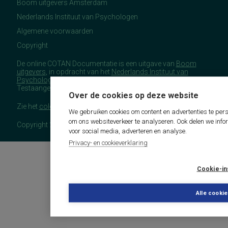
Boom uitgevers Amsterdam
Nederlands Instituut van Psychologen
Algemene voorwaarden
Copyright
De online COTAN Documentatie is een uitgave van
Boom
uitgevers
, in opdracht van het
Nederlands Instituut van
Psychologen
(NIP), namens de Commissie
Testaangelegenheden Nederland (COTAN).
Over de cookies op deze website
Zie het
colofon
voor meer (copyright)informatie.
We gebruiken cookies om content en advertenties te pers
om ons websiteverkeer te analyseren. Ook delen we info
Copyright 2026 - COTAN Documentatie
voor social media, adverteren en analyse.
Privacy- en cookieverklaring
Cookie-in
Alle cooki