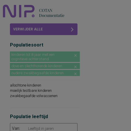
Home
VERWIJDER ALLE
Beoordelingen
FILTERS
Populatiesoort
COTAN
kinderen tot 8 jaar met een
cognitieve achterstand
Abonneren
dove en slechthorende kinderen
FAQ
oudere zwakbegaafde kinderen
allochtone kinderen
moeilijk testbare kinderen
zwakbegaafde volwassenen
Populatie leeftijd
Van: