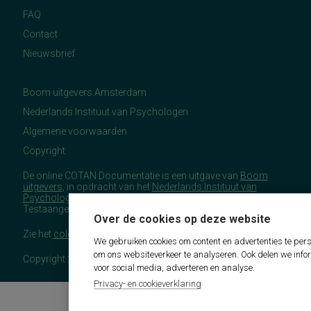
FAQ
Contact
Nieuwsbrief
Boom uitgevers Amsterdam
Nederlands Instituut van Psychologen
Algemene voorwaarden
Copyright
De online COTAN Documentatie is een uitgave van
Boom
uitgevers
, in opdracht van het
Nederlands Instituut van
Psychologen
(NIP), namens de Commissie
Testaangelegenheden Nederland (COTAN).
Over de cookies op deze website
Zie het
colofon
voor meer (copyright)informatie.
We gebruiken cookies om content en advertenties te pers
om ons websiteverkeer te analyseren. Ook delen we info
Copyright 2026 - COTAN Documentatie
voor social media, adverteren en analyse.
Privacy- en cookieverklaring