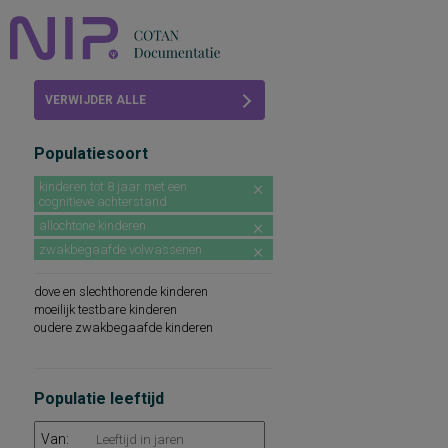
Home
VERWIJDER ALLE
Beoordelingen
FILTERS
Populatiesoort
COTAN
kinderen tot 8 jaar met een
cognitieve achterstand
Abonneren
allochtone kinderen
FAQ
zwakbegaafde volwassenen
dove en slechthorende kinderen
moeilijk testbare kinderen
oudere zwakbegaafde kinderen
Populatie leeftijd
Van: