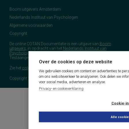
Boom uitgevers Amsterdam
Nederlands Instituut van Psychologen
Algemene voorwaarden
Copyright
De online COTAN Documentatie is een uitgave van
Boom
uitgevers
, in opdracht van het
Nederlands Instituut van
Psychologen
(NIP), namens de Commissie
Testaangelegenheden Nederland (COTAN).
Over de cookies op deze website
Zie het
colofon
voor meer (copyright)informatie.
We gebruiken cookies om content en advertenties te pers
om ons websiteverkeer te analyseren. Ook delen we info
Copyright 2026 - COTAN Documentatie
voor social media, adverteren en analyse.
Privacy- en cookieverklaring
Cookie-in
Alle cooki