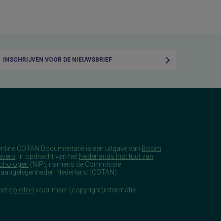
INSCHRIJVEN VOOR DE NIEUWSBRIEF
online COTAN Documentatie is een uitgave van
Boom
evers
, in opdracht van het
Nederlands Instituut van
chologen
(NIP), namens de Commissie
taangelegenheden Nederland (COTAN).
het
colofon
voor meer (copyright)informatie.