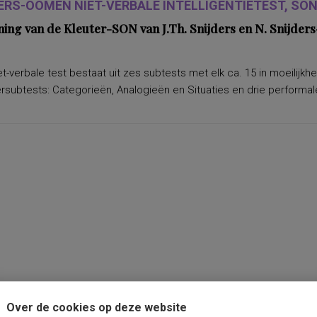
ERS-OOMEN NIET-VERBALE INTELLIGENTIETEST, SON-
ning van de Kleuter-SON van J.Th. Snijders en N. Snijd
t-verbale test bestaat uit zes subtests met elk ca. 15 in moeilijkh
subtests: Categorieën, Analogieën en Situaties en drie performale
Over de cookies op deze website