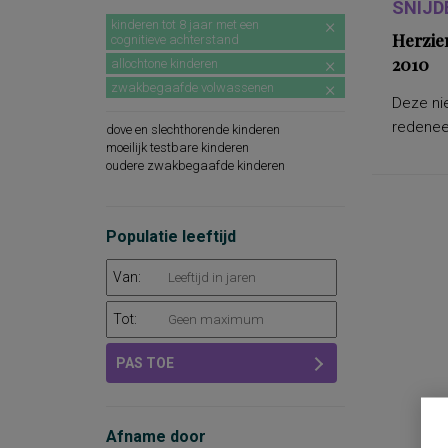
SNIJD
kinderen tot 8 jaar met een
Herzie
cognitieve achterstand
2010
allochtone kinderen
zwakbegaafde volwassenen
Deze nie
redeneer
dove en slechthorende kinderen
moeilijk testbare kinderen
oudere zwakbegaafde kinderen
Populatie leeftijd
Van:
Tot:
PAS TOE
Afname door