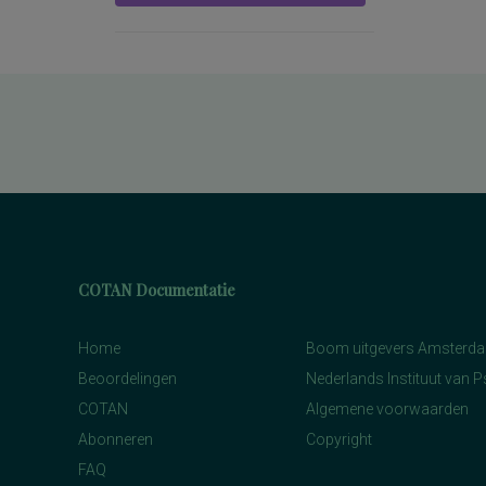
COTAN Documentatie
Home
Boom uitgevers Amsterd
Beoordelingen
Nederlands Instituut van 
COTAN
Algemene voorwaarden
Abonneren
Copyright
FAQ