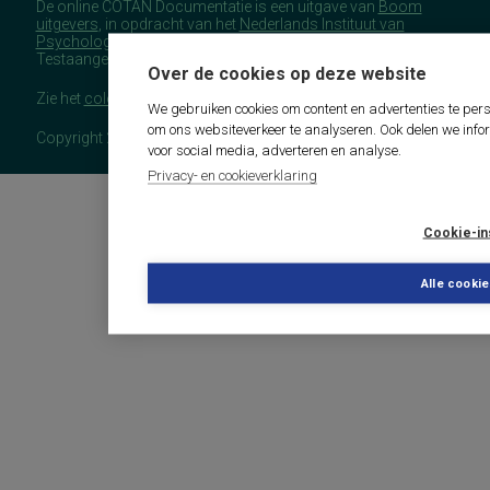
De online COTAN Documentatie is een uitgave van
Boom
uitgevers
, in opdracht van het
Nederlands Instituut van
Psychologen
(NIP), namens de Commissie
Testaangelegenheden Nederland (COTAN).
Over de cookies op deze website
Zie het
colofon
voor meer (copyright)informatie.
We gebruiken cookies om content en advertenties te pers
om ons websiteverkeer te analyseren. Ook delen we info
Copyright 2026 - COTAN Documentatie
voor social media, adverteren en analyse.
Privacy- en cookieverklaring
Cookie-in
Alle cooki