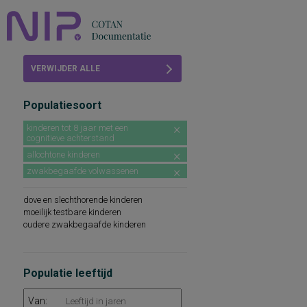
Home
VERWIJDER ALLE
Beoordelingen
FILTERS
Populatiesoort
COTAN
kinderen tot 8 jaar met een
cognitieve achterstand
Abonneren
allochtone kinderen
FAQ
zwakbegaafde volwassenen
dove en slechthorende kinderen
moeilijk testbare kinderen
oudere zwakbegaafde kinderen
Populatie leeftijd
Van: