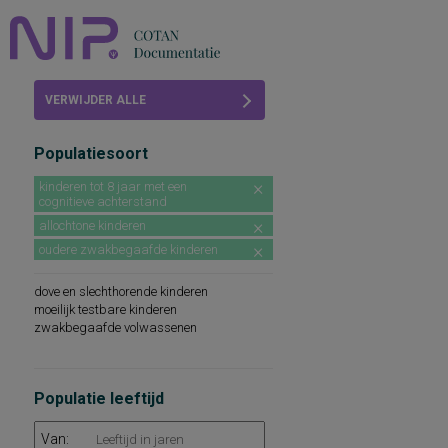
Home
VERWIJDER ALLE
Beoordelingen
FILTERS
Populatiesoort
COTAN
kinderen tot 8 jaar met een
cognitieve achterstand
Abonneren
allochtone kinderen
FAQ
oudere zwakbegaafde kinderen
dove en slechthorende kinderen
moeilijk testbare kinderen
zwakbegaafde volwassenen
Populatie leeftijd
Van: