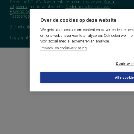
De online COTAN Documentatie is een uitgave van
Boom
uitgevers
, in opdracht van het
Nederlands Instituut van
Psychologen
(NIP), namens de Commissie
Testaangelegenheden Nederland (COTAN).
Over de cookies op deze website
Zie het
colofon
voor meer (copyright)informatie.
We gebruiken cookies om content en advertenties te pers
om ons websiteverkeer te analyseren. Ook delen we info
Copyright 2026 - COTAN Documentatie
voor social media, adverteren en analyse.
Privacy- en cookieverklaring
Cookie-in
Alle cooki