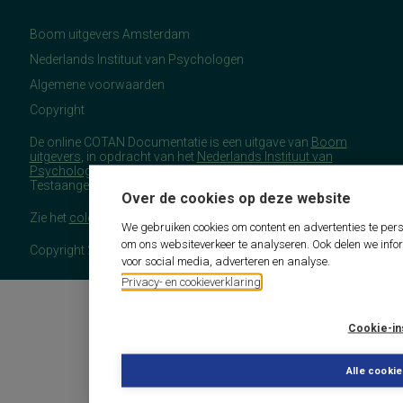
Boom uitgevers Amsterdam
Nederlands Instituut van Psychologen
Algemene voorwaarden
Copyright
De online COTAN Documentatie is een uitgave van
Boom
uitgevers
, in opdracht van het
Nederlands Instituut van
Psychologen
(NIP), namens de Commissie
Testaangelegenheden Nederland (COTAN).
Over de cookies op deze website
Zie het
colofon
voor meer (copyright)informatie.
We gebruiken cookies om content en advertenties te pers
om ons websiteverkeer te analyseren. Ook delen we info
Copyright 2026 - COTAN Documentatie
voor social media, adverteren en analyse.
Privacy- en cookieverklaring
Cookie-in
Alle cooki