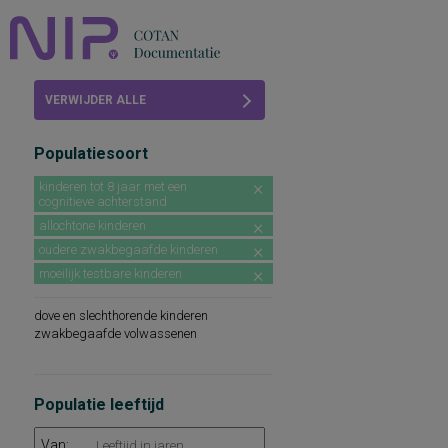
Home
VERWIJDER ALLE
Beoordelingen
FILTERS
Populatiesoort
COTAN
kinderen tot 8 jaar met een
cognitieve achterstand
Abonneren
allochtone kinderen
FAQ
oudere zwakbegaafde kinderen
moeilijk testbare kinderen
dove en slechthorende kinderen
zwakbegaafde volwassenen
Populatie leeftijd
Van: