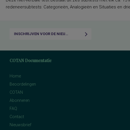
Deze niet-verbale test bestaat uit zes subtests met elk ca. 15 i
redeneersubtests: Categorieën, Analogieën en Situaties en drie
INSCHRIJVEN VOOR DE NIEUWSBRIEF
COTAN Documentatie
Home
Beoordelingen
COTAN
Abonneren
FAQ
Contact
Nieuwsbrief