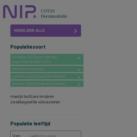
Home
VERWIJDER ALLE
Beoordelingen
FILTERS
Populatiesoort
COTAN
kinderen tot 8 jaar met een
cognitieve achterstand
Abonneren
allochtone kinderen
FAQ
oudere zwakbegaafde kinderen
dove en slechthorende kinderen
moeilijk testbare kinderen
zwakbegaafde volwassenen
Populatie leeftijd
Van: