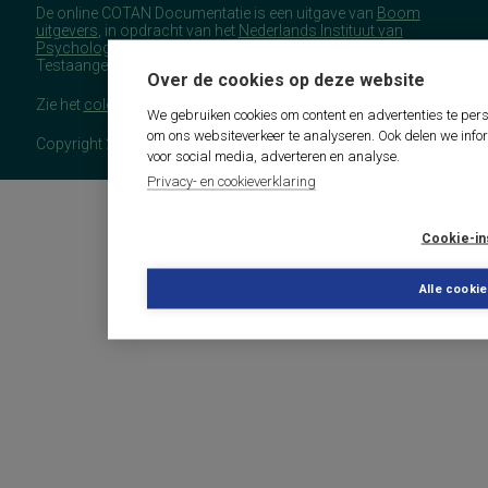
De online COTAN Documentatie is een uitgave van
Boom
uitgevers
, in opdracht van het
Nederlands Instituut van
Psychologen
(NIP), namens de Commissie
Testaangelegenheden Nederland (COTAN).
Over de cookies op deze website
Zie het
colofon
voor meer (copyright)informatie.
We gebruiken cookies om content en advertenties te pers
om ons websiteverkeer te analyseren. Ook delen we info
Copyright 2026 - COTAN Documentatie
voor social media, adverteren en analyse.
Privacy- en cookieverklaring
Cookie-in
Alle cooki