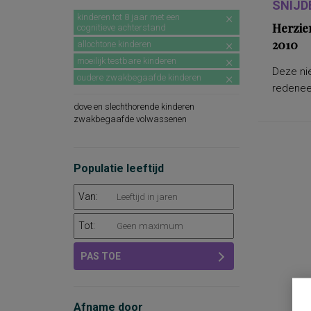
SNIJD
kinderen tot 8 jaar met een
Herzie
cognitieve achterstand
2010
allochtone kinderen
moeilijk testbare kinderen
Deze nie
oudere zwakbegaafde kinderen
redeneer
dove en slechthorende kinderen
zwakbegaafde volwassenen
Populatie leeftijd
Van:
Tot:
PAS TOE
Afname door