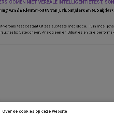
ERS-OOMEN NIET-VERBALE INTELLIGENTIETEST, SON-
ning van de Kleuter-SON van J.Th. Snijders en N. Snijd
t-verbale test bestaat uit zes subtests met elk ca. 15 in moeilijkh
subtests: Categorieën, Analogieën en Situaties en drie performale
Over de cookies op deze website