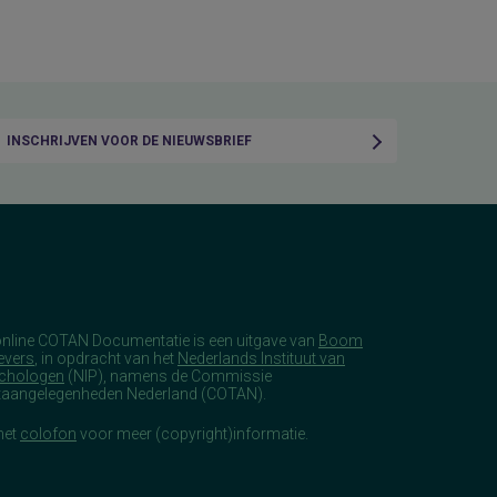
INSCHRIJVEN VOOR DE NIEUWSBRIEF
online COTAN Documentatie is een uitgave van
Boom
evers
, in opdracht van het
Nederlands Instituut van
chologen
(NIP), namens de Commissie
taangelegenheden Nederland (COTAN).
het
colofon
voor meer (copyright)informatie.