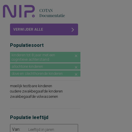
Home
VERWIJDER ALLE
Beoordelingen
FILTERS
Populatiesoort
COTAN
kinderen tot 8 jaar met een
cognitieve achterstand
Abonneren
allochtone kinderen
FAQ
dove en slechthorende kinderen
moeilijk testbare kinderen
oudere zwakbegaafde kinderen
zwakbegaafde volwassenen
Populatie leeftijd
Van: