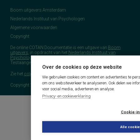
Boom uitgevers Amsterdam
Nederlands Instituut van Psychologen
Algemene voorwaarden
Copyright
De online COTAN Documentatie is een uitgave van
Boom
uitgevers
, in opdracht van het
Nederlands Instituut van
Psychologen
(NIP), namens de Commissie
Testaangelegenheden Nederland (COTAN).
Over de cookies op deze website
Zie het
colofon
voor meer (copyright)informatie.
We gebruiken cookies om content en advertenties te pers
om ons websiteverkeer te analyseren. Ook delen we info
Copyright 2026 - COTAN Documentatie
voor social media, adverteren en analyse.
Privacy- en cookieverklaring
Cookie-in
Alle cooki