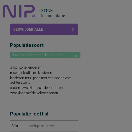
Home
VERWIJDER ALLE
Beoordelingen
FILTERS
Populatiesoort
COTAN
dove en slechthorende kinderen
Abonneren
allochtone kinderen
FAQ
moeilijk testbare kinderen
kinderen tot 8 jaar met een cognitieve
achterstand
oudere zwakbegaafde kinderen
zwakbegaafde volwassenen
Populatie leeftijd
Van: