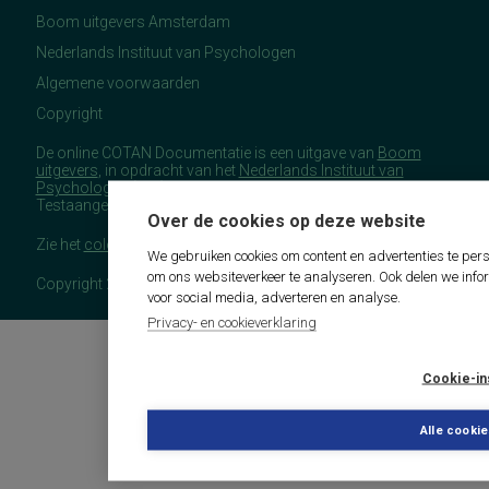
Boom uitgevers Amsterdam
Nederlands Instituut van Psychologen
Algemene voorwaarden
Copyright
De online COTAN Documentatie is een uitgave van
Boom
uitgevers
, in opdracht van het
Nederlands Instituut van
Psychologen
(NIP), namens de Commissie
Testaangelegenheden Nederland (COTAN).
Over de cookies op deze website
Zie het
colofon
voor meer (copyright)informatie.
We gebruiken cookies om content en advertenties te pers
om ons websiteverkeer te analyseren. Ook delen we info
Copyright 2026 - COTAN Documentatie
voor social media, adverteren en analyse.
Privacy- en cookieverklaring
Cookie-in
Alle cooki