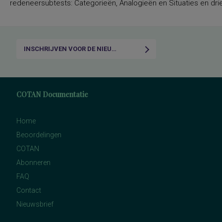
redeneersubtests: Categorieën, Analogieën en Situaties en drie
INSCHRIJVEN VOOR DE NIEUWSBRIEF
COTAN Documentatie
Home
Beoordelingen
COTAN
Abonneren
FAQ
Contact
Nieuwsbrief