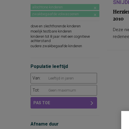
SNIJD
allochtone kinderen
Herzie
zwakbegaafde volwassenen
2010
dove en slechthorende kinderen
Deze nie
moeilijk testbare kinderen
redeneer
kinderen tot 8 jaar met een cognitieve
achterstand
oudere zwakbegaafde kinderen
Populatie leeftijd
Van:
Tot:
PAS TOE
Afname duur