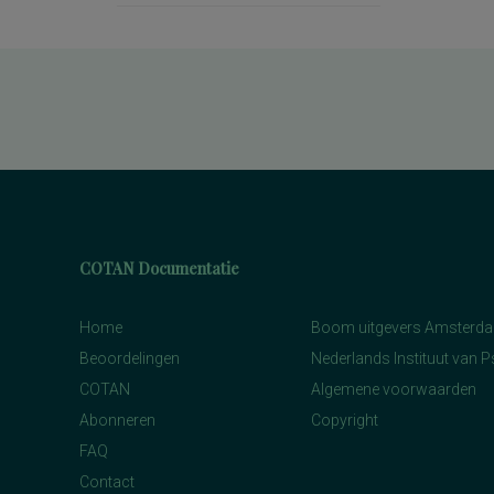
COTAN Documentatie
Home
Boom uitgevers Amsterd
Beoordelingen
Nederlands Instituut van 
COTAN
Algemene voorwaarden
Abonneren
Copyright
FAQ
Contact