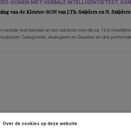
ERS-OOMEN NIET-VERBALE INTELLIGENTIETEST, SON-
ning van de Kleuter-SON van J.Th. Snijders en N. Snijd
t-verbale test bestaat uit zes subtests met elk ca. 15 in moeilijkh
subtests: Categorieën, Analogieën en Situaties en drie performale
Over de cookies op deze website