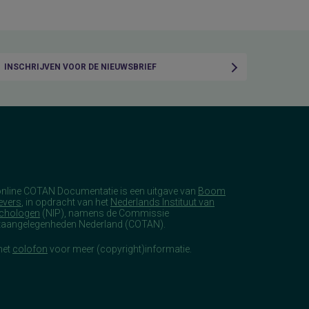
INSCHRIJVEN VOOR DE NIEUWSBRIEF
online COTAN Documentatie is een uitgave van
Boom
evers
, in opdracht van het
Nederlands Instituut van
chologen
(NIP), namens de Commissie
taangelegenheden Nederland (COTAN).
het
colofon
voor meer (copyright)informatie.