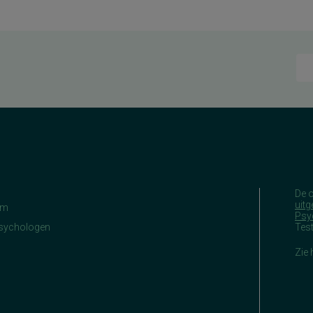
De 
uitg
am
Psy
Psychologen
Tes
Zie 