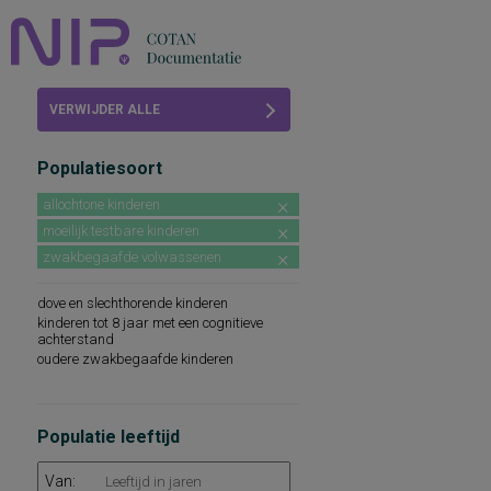
Home
VERWIJDER ALLE
Beoordelingen
FILTERS
Populatiesoort
COTAN
allochtone kinderen
Abonneren
moeilijk testbare kinderen
zwakbegaafde volwassenen
FAQ
dove en slechthorende kinderen
kinderen tot 8 jaar met een cognitieve
achterstand
oudere zwakbegaafde kinderen
Populatie leeftijd
Van: