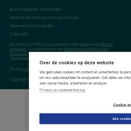
Boom uitgevers Amsterdam
Nederlands Instituut van Psychologen
Algemene voorwaarden
Copyright
De online COTAN Documentatie is een uitgave van
Boom
uitgevers
, in opdracht van het
Nederlands Instituut van
Psychologen
(NIP), namens de Commissie
Testaangelegenheden Nederland (COTAN).
Over de cookies op deze website
Zie het
colofon
voor meer (copyright)informatie.
We gebruiken cookies om content en advertenties te pers
om ons websiteverkeer te analyseren. Ook delen we info
Copyright 2026 - COTAN Documentatie
voor social media, adverteren en analyse.
Privacy- en cookieverklaring
Cookie-in
Alle cooki