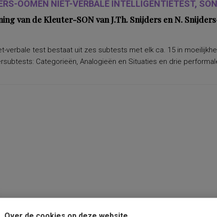
ERS-OOMEN NIET-VERBALE INTELLIGENTIETEST, SON-
ning van de Kleuter-SON van J.Th. Snijders en N. Snijd
t-verbale test bestaat uit zes subtests met elk ca. 15 in moeilijkh
subtests: Categorieën, Analogieën en Situaties en drie performale
Over de cookies op deze website