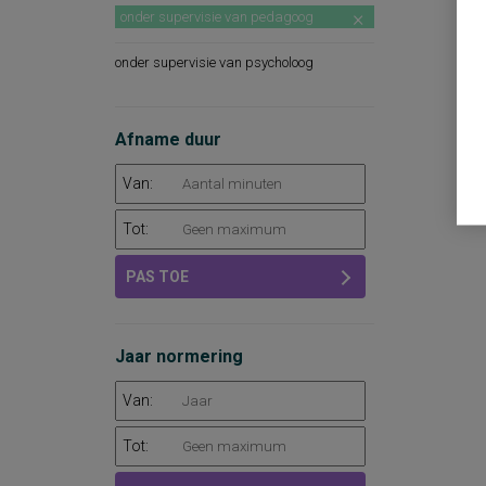
onder supervisie van pedagoog
onder supervisie van psycholoog
Afname duur
Van:
Tot:
PAS TOE
Jaar normering
Van:
Tot: