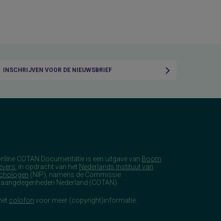
INSCHRIJVEN VOOR DE NIEUWSBRIEF
online COTAN Documentatie is een uitgave van
Boom
evers
, in opdracht van het
Nederlands Instituut van
chologen
(NIP), namens de Commissie
taangelegenheden Nederland (COTAN).
het
colofon
voor meer (copyright)informatie.