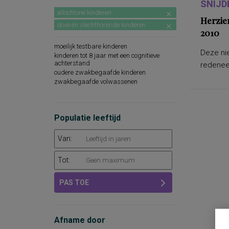
SNIJD
allochtone kinderen
Herzie
dove en slechthorende kinderen
2010
moeilijk testbare kinderen
Deze nie
kinderen tot 8 jaar met een cognitieve
achterstand
redeneer
oudere zwakbegaafde kinderen
zwakbegaafde volwassenen
Populatie leeftijd
Van:
Tot:
PAS TOE
Afname door