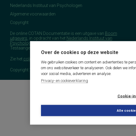
Nederlands Instituut van Psychologen
Algemene voorwaarden
Copyright
De online COTAN Documentatie is een uitgave van
Boom
uitgevers
, in opdracht van het
Nederlands Instituut van
Psychologen
(NIP), namens de Commissie
Testaangelegenheden Nederland (COTAN).
Over de cookies op deze website
Zie het
colofon
voor meer (copyright)informatie.
We gebruiken cookies om content en advertenties te pers
om ons websiteverkeer te analyseren. Ook delen we info
Copyright 2026 - COTAN Documentatie
voor social media, adverteren en analyse.
Privacy- en cookieverklaring
Cookie-in
Alle cooki