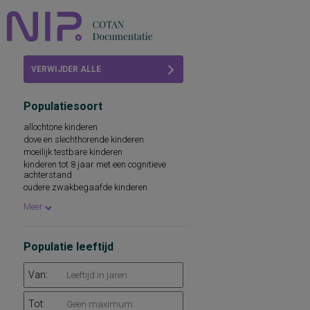
Home
VERWIJDER ALLE
Beoordelingen
FILTERS
Populatiesoort
COTAN
allochtone kinderen
dove en slechthorende kinderen
Abonneren
moeilijk testbare kinderen
kinderen tot 8 jaar met een cognitieve
FAQ
achterstand
oudere zwakbegaafde kinderen
zwakbegaafde volwassenen
Meer
Populatie leeftijd
Van:
Tot: