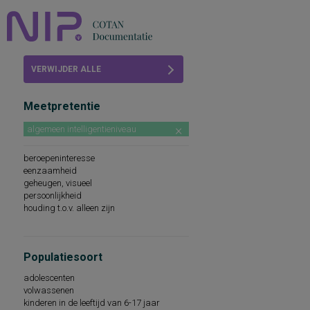
Home
VERWIJDER ALLE
Beoordelingen
FILTERS
Meetpretentie
COTAN
algemeen intelligentieniveau
Abonneren
beroepeninteresse
FAQ
eenzaamheid
geheugen, visueel
persoonlijkheid
houding t.o.v. alleen zijn
Populatiesoort
adolescenten
volwassenen
kinderen in de leeftijd van 6-17 jaar