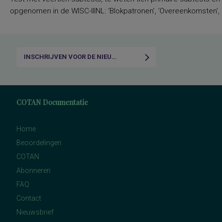
opgenomen in de WISC-IIINL: ‘Blokpatronen’, ‘Overeenkomsten’, ‘C
INSCHRIJVEN VOOR DE NIEUWSBRIEF
COTAN Documentatie
Home
Beoordelingen
COTAN
Abonneren
FAQ
Contact
Nieuwsbrief