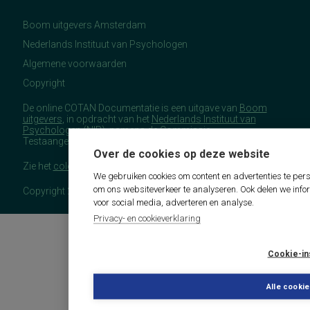
Boom uitgevers Amsterdam
Nederlands Instituut van Psychologen
Algemene voorwaarden
Copyright
De online COTAN Documentatie is een uitgave van
Boom
uitgevers
, in opdracht van het
Nederlands Instituut van
Psychologen
(NIP), namens de Commissie
Testaangelegenheden Nederland (COTAN).
Over de cookies op deze website
Zie het
colofon
voor meer (copyright)informatie.
We gebruiken cookies om content en advertenties te pers
om ons websiteverkeer te analyseren. Ook delen we info
Copyright 2026 - COTAN Documentatie
voor social media, adverteren en analyse.
Privacy- en cookieverklaring
Cookie-in
Alle cooki