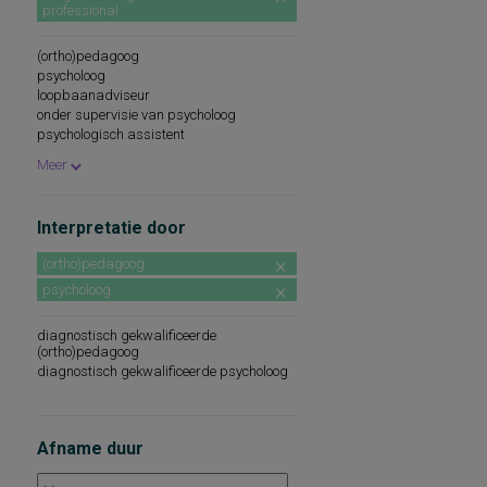
professional
(ortho)pedagoog
psycholoog
loopbaanadviseur
onder supervisie van psycholoog
psychologisch assistent
leerkracht
Meer
psychodiagnostisch medewerker
onder supervisie van (ortho)pedagoog
beroepskeuzeadviseur
Interpretatie door
onder supervisie van pedagoog
(ortho)pedagoog
psycholoog
diagnostisch gekwalificeerde
(ortho)pedagoog
diagnostisch gekwalificeerde psycholoog
Afname duur