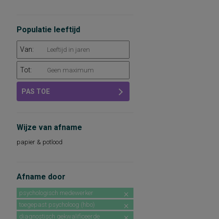
Populatie leeftijd
Van:
Tot:
PAS TOE
Wijze van afname
papier & potlood
Afname door
psychologisch medewerker
toegepast psycholoog (hbo)
diagnostisch gekwalificeerde