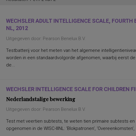
WECHSLER ADULT INTELLIGENCE SCALE, FOURTH E
NL, 2012
Uitgegeven door: Pearson Benelux B.V.
Testbatterij voor het meten van het algemene intelligentienive
worden in een standaardvolgorde afgenomen, waarbij eerst d
de...
WECHSLER INTELLIGENCE SCALE FOR CHILDREN FIF
Nederlandstalige bewerking
Uitgegeven door: Pearson Benelux B.V.
Test met veertien subtests, te weten tien primaire subtests en
opgenomen in de WISC-IIINL: ‘Blokpatronen’, ‘Overeenkomsten’, ‘C