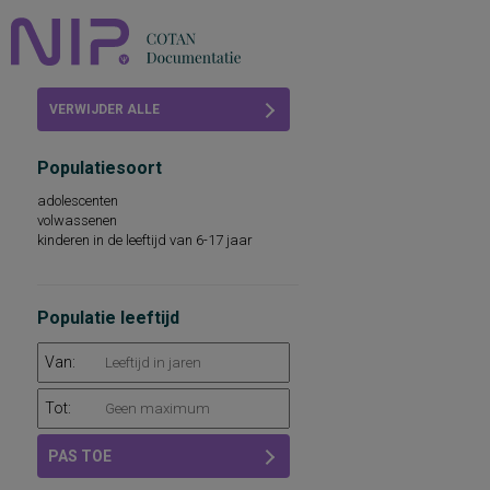
Home
VERWIJDER ALLE
Beoordelingen
FILTERS
Populatiesoort
COTAN
adolescenten
volwassenen
Abonneren
kinderen in de leeftijd van 6-17 jaar
FAQ
Populatie leeftijd
Van:
Tot:
PAS TOE