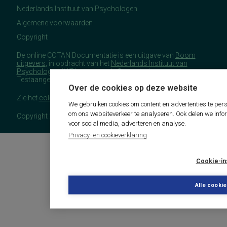
Nederlands Instituut van Psychologen
Algemene voorwaarden
Copyright
De online COTAN Documentatie is een uitgave van
Boom
uitgevers
, in opdracht van het
Nederlands Instituut van
Psychologen
(NIP), namens de Commissie
Testaangelegenheden Nederland (COTAN).
Over de cookies op deze website
Zie het
colofon
voor meer (copyright)informatie.
We gebruiken cookies om content en advertenties te pers
om ons websiteverkeer te analyseren. Ook delen we info
Copyright 2026 - COTAN Documentatie
voor social media, adverteren en analyse.
Privacy- en cookieverklaring
Cookie-in
Alle cooki