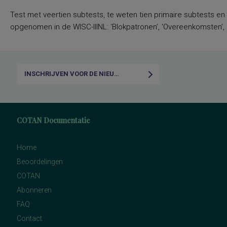
Test met veertien subtests, te weten tien primaire subtests en
opgenomen in de WISC-IIINL: ‘Blokpatronen’, ‘Overeenkomsten’, ‘C
INSCHRIJVEN VOOR DE NIEUWSBRIEF
COTAN Documentatie
Home
Beoordelingen
COTAN
Abonneren
FAQ
Contact