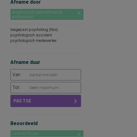
Afname door
diagnostisch gekwalificeerde
professional
toegepast psycholoog (hbo)
psychologisch assistent
psychologisch medewerker
Afname duur
Van:
Tot:
PAS TOE
Beoordeeld
Laatste 20 jaar