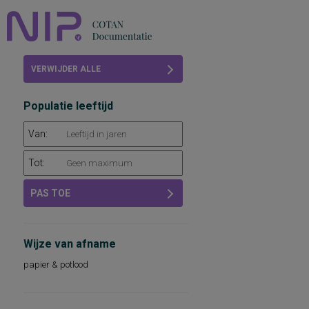
Home
VERWIJDER ALLE
Beoordelingen
FILTERS
Populatie leeftijd
COTAN
Van:
Abonneren
Tot:
FAQ
PAS TOE
Wijze van afname
papier & potlood