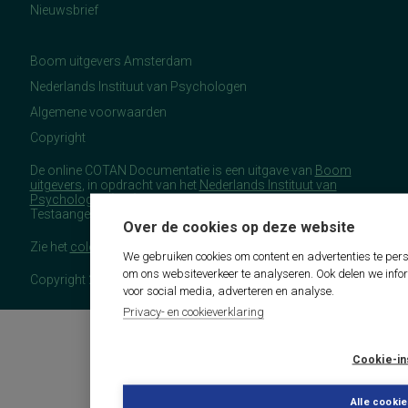
Nieuwsbrief
Boom uitgevers Amsterdam
Nederlands Instituut van Psychologen
Algemene voorwaarden
Copyright
De online COTAN Documentatie is een uitgave van
Boom
uitgevers
, in opdracht van het
Nederlands Instituut van
Psychologen
(NIP), namens de Commissie
Testaangelegenheden Nederland (COTAN).
Over de cookies op deze website
Zie het
colofon
voor meer (copyright)informatie.
We gebruiken cookies om content en advertenties te pers
om ons websiteverkeer te analyseren. Ook delen we info
Copyright 2026 - COTAN Documentatie
voor social media, adverteren en analyse.
Privacy- en cookieverklaring
Cookie-in
Alle cooki