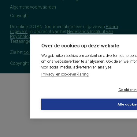
Algemene voorwaarden
Copyright
De online COTAN Documentatie is een uitgave van
Boom
uitgevers
, in opdracht van het
Nederlands Instituut van
Psychologen
(NIP), namens de Commissie
Testaangelegenheden Nederland (COTAN).
Over de cookies op deze website
Zie het
colofon
voor meer (copyright)informatie.
We gebruiken cookies om content en advertenties te pers
om ons websiteverkeer te analyseren. Ook delen we info
Copyright 2026 - COTAN Documentatie
voor social media, adverteren en analyse.
Privacy- en cookieverklaring
Cookie-in
Alle cooki