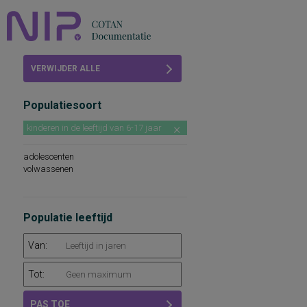
Home
VERWIJDER ALLE
Beoordelingen
FILTERS
Populatiesoort
COTAN
kinderen in de leeftijd van 6-17 jaar
Abonneren
adolescenten
FAQ
volwassenen
Populatie leeftijd
Van:
Tot:
PAS TOE