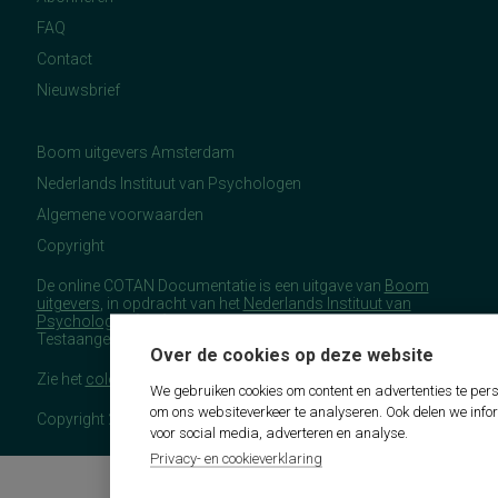
FAQ
Contact
Nieuwsbrief
Boom uitgevers Amsterdam
Nederlands Instituut van Psychologen
Algemene voorwaarden
Copyright
De online COTAN Documentatie is een uitgave van
Boom
uitgevers
, in opdracht van het
Nederlands Instituut van
Psychologen
(NIP), namens de Commissie
Testaangelegenheden Nederland (COTAN).
Over de cookies op deze website
Zie het
colofon
voor meer (copyright)informatie.
We gebruiken cookies om content en advertenties te pers
om ons websiteverkeer te analyseren. Ook delen we info
Copyright 2026 - COTAN Documentatie
voor social media, adverteren en analyse.
Privacy- en cookieverklaring