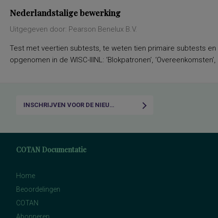
Nederlandstalige bewerking
Uitgegeven door: Pearson Benelux B.V.
Test met veertien subtests, te weten tien primaire subtests en
opgenomen in de WISC-IIINL: ‘Blokpatronen’, ‘Overeenkomsten’, ‘C
INSCHRIJVEN VOOR DE NIEUWSBRIEF
COTAN Documentatie
Home
Beoordelingen
COTAN
Abonneren