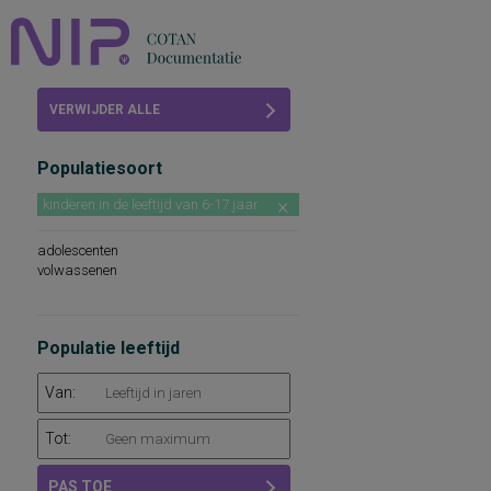
Home
VERWIJDER ALLE
Beoordelingen
FILTERS
Populatiesoort
COTAN
kinderen in de leeftijd van 6-17 jaar
Abonneren
adolescenten
FAQ
volwassenen
Populatie leeftijd
Van:
Tot:
PAS TOE