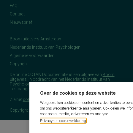
FAQ
Contact
Nieuwsbrief
Boom uitgevers Amsterdam
Nederlands Instituut van Psychologen
Algemene voorwaarden
Copyright
De online COTAN Documentatie is een uitgave van
Boom
uitgevers
, in opdracht van het
Nederlands Instituut van
Psychologen
(NIP), namens de Commissie
Testaangelegenheden Nederland (COTAN).
Over de cookies op deze website
Zie het
colofon
voor meer (copyright)informatie.
We gebruiken cookies om content en advertenties te pers
om ons websiteverkeer te analyseren. Ook delen we info
Copyright 2026 - COTAN Documentatie
voor social media, adverteren en analyse.
Privacy- en cookieverklaring