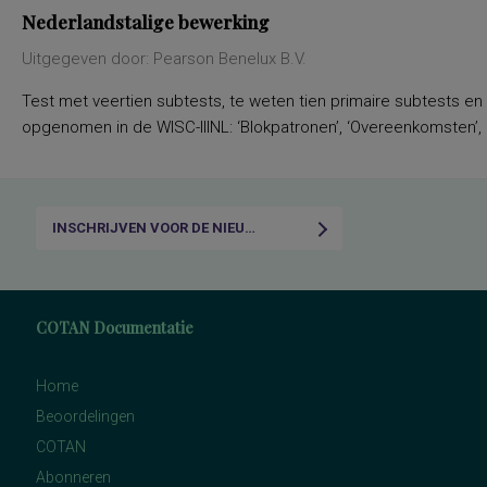
Nederlandstalige bewerking
Uitgegeven door: Pearson Benelux B.V.
Test met veertien subtests, te weten tien primaire subtests en
opgenomen in de WISC-IIINL: ‘Blokpatronen’, ‘Overeenkomsten’, ‘C
INSCHRIJVEN VOOR DE NIEUWSBRIEF
COTAN Documentatie
Home
Beoordelingen
COTAN
Abonneren