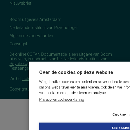
Nieuwsbrief
Boom uitgevers Amsterdam
Nederlands Instituut van Psychologen
Algemene voorwaarden
Copyright
De online COTAN Documentatie is een uitgave van
Boom
uitgevers
, in opdracht van het
Nederlands Instituut van
Psychologen
(NIP), namens de Commissie
Testaangelegenheden Nederland (COTAN).
Over de cookies op deze website
Zie het
colofon
voor meer (copyright)informatie.
We gebruiken cookies om content en advertenties te pers
om ons websiteverkeer te analyseren. Ook delen we info
Copyright 2026 - COTAN Documentatie
voor social media, adverteren en analyse.
Privacy- en cookieverklaring
Cookie-in
Alle cooki