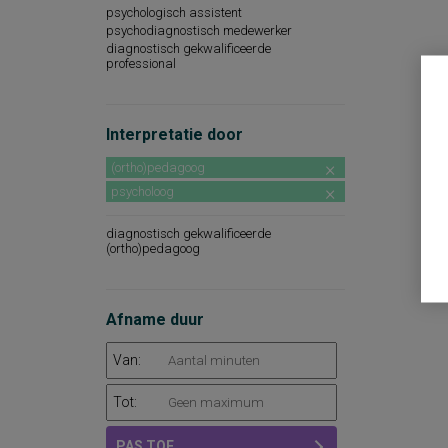
psychologisch assistent
psychodiagnostisch medewerker
diagnostisch gekwalificeerde
professional
Interpretatie door
(ortho)pedagoog
psycholoog
diagnostisch gekwalificeerde
(ortho)pedagoog
Afname duur
Van:
Tot:
PAS TOE