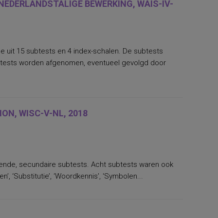
 NEDERLANDSTALIGE BEWERKING, WAIS-IV-
de uit 15 subtests en 4 index-schalen. De subtests
btests worden afgenomen, eventueel gevolgd door
ON, WISC-V-NL, 2018
llende, secundaire subtests. Acht subtests waren ook
’, ‘Substitutie’, ‘Woordkennis’, ‘Symbolen...