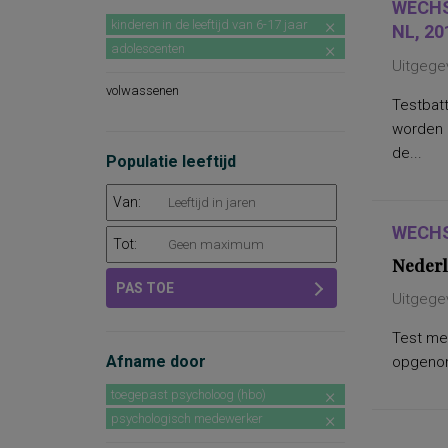
WECHS
kinderen in de leeftijd van 6-17 jaar
NL, 20
adolescenten
Uitgege
volwassenen
Testbatt
worden 
de...
Populatie leeftijd
Van:
WECHS
Tot:
Nederl
PAS TOE
Uitgege
Test met
Afname door
opgenome
toegepast psycholoog (hbo)
psychologisch medewerker