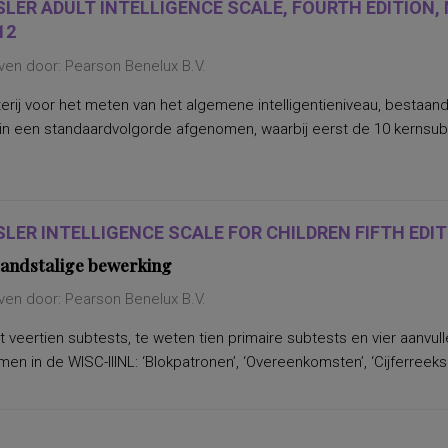
LER ADULT INTELLIGENCE SCALE, FOURTH EDITION,
12
ven door: Pearson Benelux B.V.
erij voor het meten van het algemene intelligentieniveau, bestaan
in een standaardvolgorde afgenomen, waarbij eerst de 10 kernsu
LER INTELLIGENCE SCALE FOR CHILDREN FIFTH EDITI
andstalige bewerking
ven door: Pearson Benelux B.V.
 veertien subtests, te weten tien primaire subtests en vier aanvu
n in de WISC-IIINL: ‘Blokpatronen’, ‘Overeenkomsten’, ‘Cijferreeksen