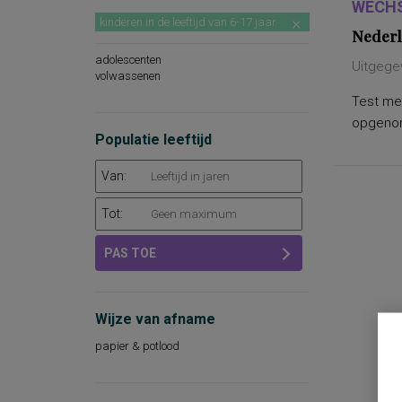
WECHS
kinderen in de leeftijd van 6-17 jaar
Nederl
adolescenten
Uitgege
volwassenen
Test met
opgenome
Populatie leeftijd
Van:
Tot:
PAS TOE
Wijze van afname
papier & potlood