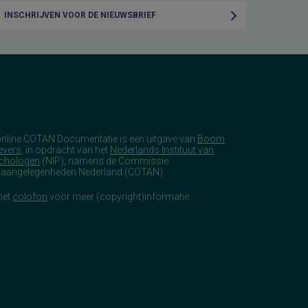
INSCHRIJVEN VOOR DE NIEUWSBRIEF
online COTAN Documentatie is een uitgave van
Boom
evers
, in opdracht van het
Nederlands Instituut van
chologen
(NIP), namens de Commissie
taangelegenheden Nederland (COTAN).
het
colofon
voor meer (copyright)informatie.