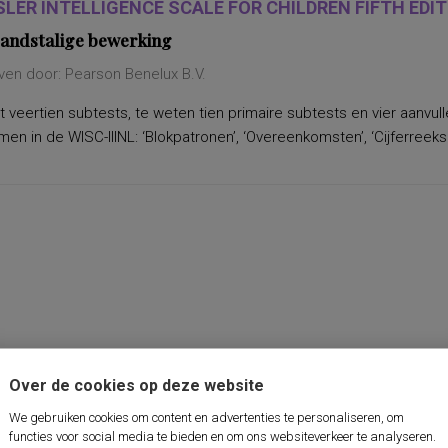
LER INTELLIGENCE SCALE FOR CHILDREN FIFTH EDITI
andstalige bewerking
ven door: Pearson Benelux B.V.
 veertien subtests, te weten tien primaire subtests en vier aanvu
n in de WISC-IIINL: ‘Blokpatronen’, ‘Overeenkomsten’, ‘Cijferreeksen
Over de cookies op deze website
We gebruiken cookies om content en advertenties te personaliseren, om
functies voor social media te bieden en om ons websiteverkeer te analyseren.