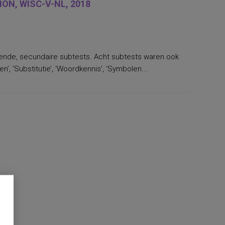
ON, WISC-V-NL, 2018
llende, secundaire subtests. Acht subtests waren ook
’, ‘Substitutie’, ‘Woordkennis’, ‘Symbolen...