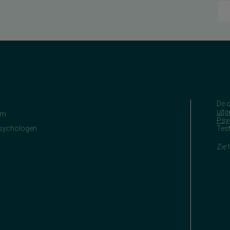
De 
uitg
am
Psy
Psychologen
Tes
Zie 