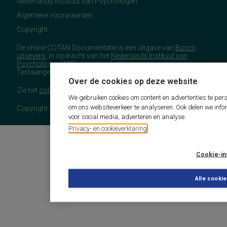
Nederlands Instituut van Psychologen
Algemene voorwaarden
Copyright
De online COTAN Documentatie is een uitgave van
Boom
uitgevers
, in opdracht van het
Nederlands Instituut van
Psychologen
(NIP), namens de Commissie
Testaangelegenheden Nederland (COTAN).
Over de cookies op deze website
Zie het
colofon
voor meer (copyright)informatie.
We gebruiken cookies om content en advertenties te pers
om ons websiteverkeer te analyseren. Ook delen we info
Copyright 2026 - COTAN Documentatie
voor social media, adverteren en analyse.
Privacy- en cookieverklaring
Cookie-in
Alle cooki