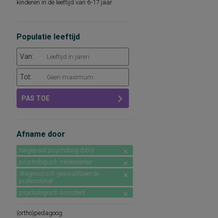
kinderen in de leeftijd van 6-17 jaar
Populatie leeftijd
Van:
Tot:
PAS TOE
Afname door
toegepast psycholoog (hbo)
psychologisch medewerker
diagnostisch gekwalificeerde
professional
psychologisch assistent
(ortho)pedagoog