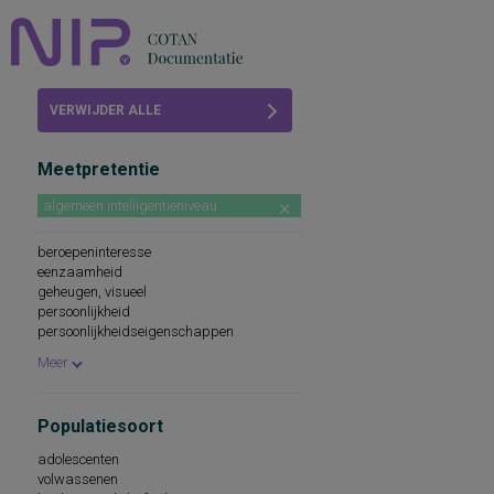
Home
VERWIJDER ALLE
Beoordelingen
FILTERS
Meetpretentie
COTAN
algemeen intelligentieniveau
Abonneren
beroepeninteresse
FAQ
eenzaamheid
geheugen, visueel
persoonlijkheid
persoonlijkheidseigenschappen
houding t.o.v. alleen zijn
Meer
Populatiesoort
adolescenten
volwassenen