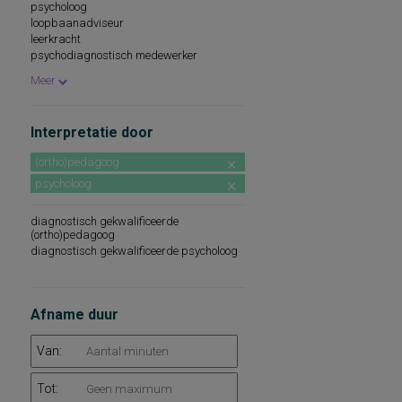
psycholoog
loopbaanadviseur
leerkracht
psychodiagnostisch medewerker
onder supervisie van psycholoog
Meer
onder supervisie van (ortho)pedagoog
beroepskeuzeadviseur
Interpretatie door
(ortho)pedagoog
psycholoog
diagnostisch gekwalificeerde
(ortho)pedagoog
diagnostisch gekwalificeerde psycholoog
Afname duur
Van:
Tot: