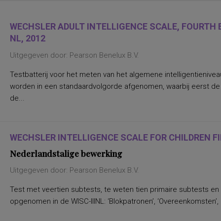
WECHSLER ADULT INTELLIGENCE SCALE, FOURTH E
NL, 2012
Uitgegeven door: Pearson Benelux B.V.
Testbatterij voor het meten van het algemene intelligentienive
worden in een standaardvolgorde afgenomen, waarbij eerst d
de...
WECHSLER INTELLIGENCE SCALE FOR CHILDREN FIF
Nederlandstalige bewerking
Uitgegeven door: Pearson Benelux B.V.
Test met veertien subtests, te weten tien primaire subtests en
opgenomen in de WISC-IIINL: ‘Blokpatronen’, ‘Overeenkomsten’, ‘C