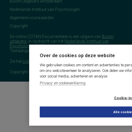
Boom uitgevers Amsterdam
Nederlands Instituut van Psychologen
Algemene voorwaarden
Copyright
De online COTAN Documentatie is een uitgave van
Boom
uitgevers
, in opdracht van het
Nederlands Instituut van
Psychologen
(NIP), namens de Commissie
Testaangelegenheden Nederland (COTAN).
Over de cookies op deze website
Zie het
colofon
voor meer (copyright)informatie.
We gebruiken cookies om content en advertenties te pers
om ons websiteverkeer te analyseren. Ook delen we info
Copyright 2026 - COTAN Documentatie
voor social media, adverteren en analyse.
Privacy- en cookieverklaring
Cookie-in
Alle cooki