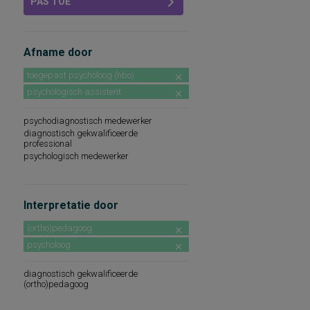
PAS TOE
Afname door
toegepast psycholoog (hbo)
psychologisch assistent
psychodiagnostisch medewerker
diagnostisch gekwalificeerde
professional
psychologisch medewerker
Interpretatie door
(ortho)pedagoog
psycholoog
diagnostisch gekwalificeerde
(ortho)pedagoog