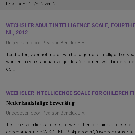
Resultaten 1 t/m 2 van 2
WECHSLER ADULT INTELLIGENCE SCALE, FOURTH E
NL, 2012
Uitgegeven door: Pearson Benelux B.V.
Testbatterij voor het meten van het algemene intelligentienive
worden in een standaardvolgorde afgenomen, waarbij eerst d
de...
WECHSLER INTELLIGENCE SCALE FOR CHILDREN FIF
Nederlandstalige bewerking
Uitgegeven door: Pearson Benelux B.V.
Test met veertien subtests, te weten tien primaire subtests en
opgenomen in de WISC-IIINL: ‘Blokpatronen’, ‘Overeenkomsten’, ‘C