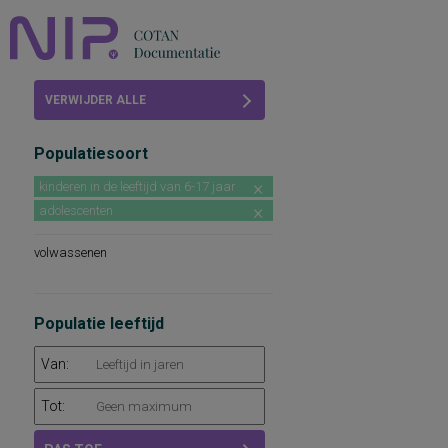
Home
VERWIJDER ALLE
Beoordelingen
FILTERS
Populatiesoort
COTAN
kinderen in de leeftijd van 6-17 jaar
Abonneren
adolescenten
FAQ
volwassenen
Populatie leeftijd
Van:
Tot: