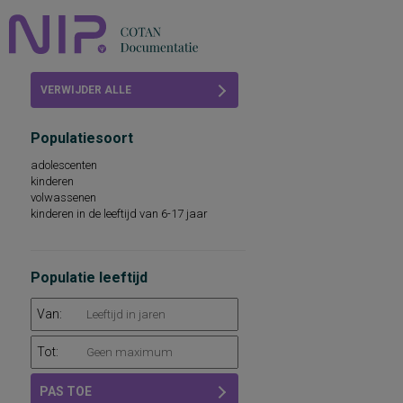
Home
VERWIJDER ALLE
Beoordelingen
FILTERS
Populatiesoort
COTAN
adolescenten
kinderen
Abonneren
volwassenen
kinderen in de leeftijd van 6-17 jaar
FAQ
Populatie leeftijd
Van:
Tot:
PAS TOE