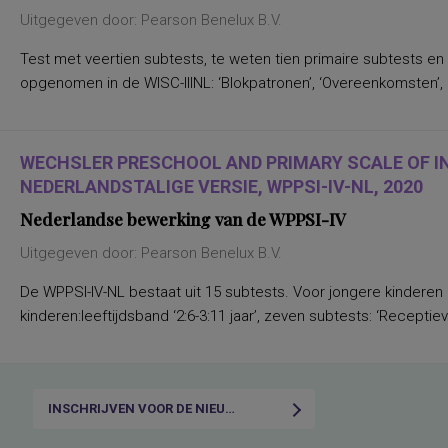
Uitgegeven door: Pearson Benelux B.V.
Test met veertien subtests, te weten tien primaire subtests en
opgenomen in de WISC-IIINL: ‘Blokpatronen’, ‘Overeenkomsten’, ‘C
WECHSLER PRESCHOOL AND PRIMARY SCALE OF I
NEDERLANDSTALIGE VERSIE, WPPSI-IV-NL, 2020
Nederlandse bewerking van de WPPSI-IV
Uitgegeven door: Pearson Benelux B.V.
De WPPSI-IV-NL bestaat uit 15 subtests. Voor jongere kinderen
kinderen:leeftijdsband ‘2:6-3:11 jaar’, zeven subtests: ‘Receptiev
INSCHRIJVEN VOOR DE NIEUWSBRIEF