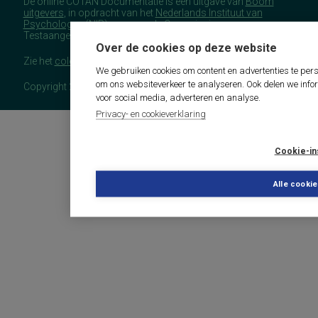
De online COTAN Documentatie is een uitgave van
Boom
uitgevers
, in opdracht van het
Nederlands Instituut van
Psychologen
(NIP), namens de Commissie
Testaangelegenheden Nederland (COTAN).
Over de cookies op deze website
Zie het
colofon
voor meer (copyright)informatie.
We gebruiken cookies om content en advertenties te pers
om ons websiteverkeer te analyseren. Ook delen we info
Copyright 2026 - COTAN Documentatie
voor social media, adverteren en analyse.
Privacy- en cookieverklaring
Cookie-in
Alle cooki