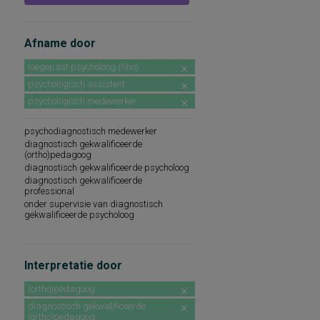
Afname door
toegepast psycholoog (hbo)
psychologisch assistent
psychologisch medewerker
psychodiagnostisch medewerker
diagnostisch gekwalificeerde
(ortho)pedagoog
diagnostisch gekwalificeerde psycholoog
diagnostisch gekwalificeerde
professional
onder supervisie van diagnostisch
gekwalificeerde psycholoog
Interpretatie door
(ortho)pedagoog
diagnostisch gekwalificeerde
(ortho)pedagoog