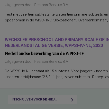
Uitgegeven door: Pearson Benelux B.V.
Test met veertien subtests, te weten tien primaire subtests en
opgenomen in de WISC-IIINL: ‘Blokpatronen’, ‘Overeenkomsten’, ‘C
WECHSLER PRESCHOOL AND PRIMARY SCALE OF I
NEDERLANDSTALIGE VERSIE, WPPSI-IV-NL, 2020
Nederlandse bewerking van de WPPSI-IV
Uitgegeven door: Pearson Benelux B.V.
De WPPSI-IV-NL bestaat uit 15 subtests. Voor jongere kinderen
kinderen:leeftijdsband ‘2:6-3:11 jaar’, zeven subtests: ‘Receptiev
INSCHRIJVEN VOOR DE NIEUWSBRIEF