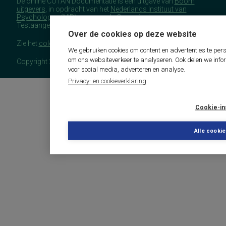
De online COTAN Documentatie is een uitgave van
Boom
uitgevers
, in opdracht van het
Nederlands Instituut van
Psychologen
(NIP), namens de Commissie
Testaangelegenheden Nederland (COTAN).
Over de cookies op deze website
Zie het
colofon
voor meer (copyright)informatie.
We gebruiken cookies om content en advertenties te pers
om ons websiteverkeer te analyseren. Ook delen we info
Copyright 2026 - COTAN Documentatie
voor social media, adverteren en analyse.
Privacy- en cookieverklaring
Cookie-in
Alle cooki