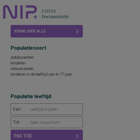
Home
VERWIJDER ALLE
Beoordelingen
FILTERS
Populatiesoort
COTAN
adolescenten
kinderen
Abonneren
volwassenen
kinderen in de leeftijd van 6-17 jaar
FAQ
Populatie leeftijd
Van:
Tot:
PAS TOE