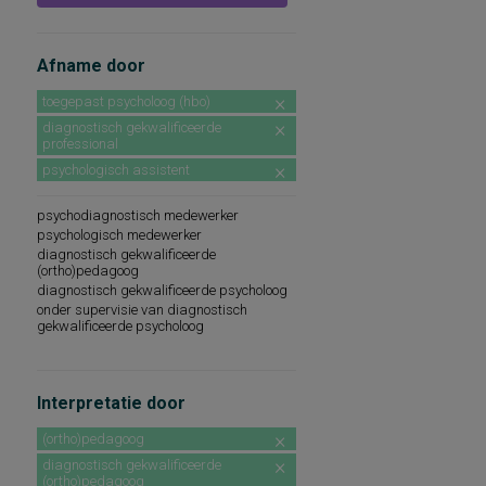
Afname door
toegepast psycholoog (hbo)
diagnostisch gekwalificeerde
professional
psychologisch assistent
psychodiagnostisch medewerker
psychologisch medewerker
diagnostisch gekwalificeerde
(ortho)pedagoog
diagnostisch gekwalificeerde psycholoog
onder supervisie van diagnostisch
gekwalificeerde psycholoog
Interpretatie door
(ortho)pedagoog
diagnostisch gekwalificeerde
(ortho)pedagoog