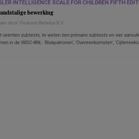
LER INTELLIGENCE SCALE FOR CHILDREN FIFTH EDITI
andstalige bewerking
ven door: Pearson Benelux B.V.
 veertien subtests, te weten tien primaire subtests en vier aanvu
n in de WISC-IIINL: ‘Blokpatronen’, ‘Overeenkomsten’, ‘Cijferreeksen