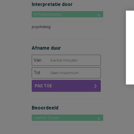
Interpretatie door
(ortho)pedagoog
psycholoog
Afname duur
Van:
Tot:
PAS TOE
Beoordeeld
Laatste 20 jaar