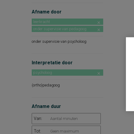
Afname door
leerkracht
onder supervisie van pedagoog
onder supervisie van psycholoog
Interpretatie door
psycholoog
(ortho)pedagoog
Afname duur
Van:
Tot: