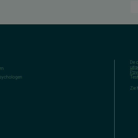
De 
uitg
am
Psy
Psychologen
Tes
Zie 