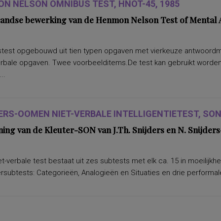
N NELSON OMNIBUS TEST, HNOT-45, 1985
andse bewerking van de Henmon Nelson Test of Mental A
test opgebouwd uit tien typen opgaven met vierkeuze antwoordmoge
erbale opgaven. Twee voorbeelditems.De test kan gebruikt worden 
..
ERS-OOMEN NIET-VERBALE INTELLIGENTIETEST, SON-
ning van de Kleuter-SON van J.Th. Snijders en N. Snijd
t-verbale test bestaat uit zes subtests met elk ca. 15 in moeilijkh
subtests: Categorieën, Analogieën en Situaties en drie performale