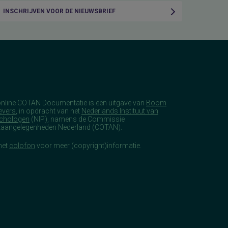
INSCHRIJVEN VOOR DE NIEUWSBRIEF
online COTAN Documentatie is een uitgave van
Boom
evers
, in opdracht van het
Nederlands Instituut van
chologen
(NIP), namens de Commissie
taangelegenheden Nederland (COTAN).
het
colofon
voor meer (copyright)informatie.