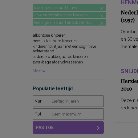
HENMO
leerlingen in klas 1 mavo
Nederl
dove en slechthorende kinderen
(1957)
leerlingen in klas 1 en 2 ibo en lbo
Omnibus
allochtone kinderen
en 30 v
moeilijk testbare kinderen
mentale.
kinderen tot 8 jaar met een cognitieve
achterstand
oudere zwakbegaafde kinderen
zwakbegaafde volwassenen
leerlingen in groep 7 en 8 van het regulier
SNIJD
Meer
basisonderwijs
Herzie
2010
Populatie leeftijd
Deze nie
Van:
redeneer
Tot:
PAS TOE