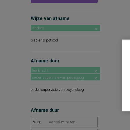
Wijze van afname
anders
papier & potlood
Afname door
leerkracht
onder supervisie van pedagoog
onder supervisie van psycholoog
Afname duur
Van: