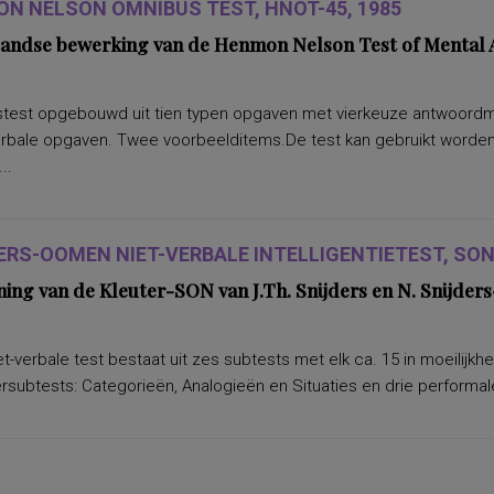
N NELSON OMNIBUS TEST, HNOT-45, 1985
andse bewerking van de Henmon Nelson Test of Mental A
test opgebouwd uit tien typen opgaven met vierkeuze antwoordmoge
erbale opgaven. Twee voorbeelditems.De test kan gebruikt worden 
..
ERS-OOMEN NIET-VERBALE INTELLIGENTIETEST, SON-
ning van de Kleuter-SON van J.Th. Snijders en N. Snijd
t-verbale test bestaat uit zes subtests met elk ca. 15 in moeilijkh
subtests: Categorieën, Analogieën en Situaties en drie performale