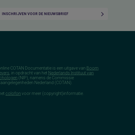
INSCHRIJVEN VOOR DE NIEUWSBRIEF
online COTAN Documentatie is een uitgave van
Boom
evers
, in opdracht van het
Nederlands Instituut van
chologen
(NIP), namens de Commissie
taangelegenheden Nederland (COTAN).
het
colofon
voor meer (copyright)informatie.