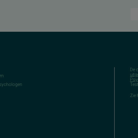
De 
uitg
am
Psy
Psychologen
Tes
Zie 