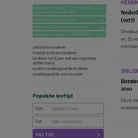
HENMO
leerlingen in groep 7 en 8 van het
Nederl
regulier basisonderwijs
(1957)
leerlingen in klas 1 mavo
dove en slechthorende kinderen
Omnibus
leerlingen in klas 1 en 2 ibo en lbo
en 30 v
mentale.
allochtone kinderen
moeilijk testbare kinderen
kinderen tot 8 jaar met een cognitieve
achterstand
oudere zwakbegaafde kinderen
SNIJD
zwakbegaafde volwassenen
Herzie
2010
Populatie leeftijd
Deze nie
redeneer
Van:
Tot:
PAS TOE