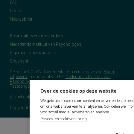
FAQ
Contact
Nieuwsbrief
Boom uitgevers Amsterdam
Nederlands Instituut van Psychologen
Algemene voorwaarden
Copyright
De online COTAN Documentatie is een uitgave van
Boom
uitgevers
, in opdracht van het
Nederlands Instituut van
Psychologen
(NIP), namens de Commissie
Testaangelegenheden Nederland (COTAN).
Over de cookies op deze website
Zie het
colofon
voor meer (copyright)informatie.
We gebruiken cookies om content en advertenties te pers
om ons websiteverkeer te analyseren. Ook delen we info
Copyright 2026 - COTAN Documentatie
voor social media, adverteren en analyse.
Privacy- en cookieverklaring