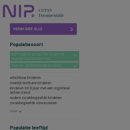
Home
VERWIJDER ALLE
Beoordelingen
FILTERS
Populatiesoort
COTAN
leerlingen in groep 7 en 8 van het
regulier basisonderwijs
Abonneren
dove en slechthorende kinderen
FAQ
allochtone kinderen
moeilijk testbare kinderen
kinderen tot 8 jaar met een cognitieve
achterstand
oudere zwakbegaafde kinderen
zwakbegaafde volwassenen
leerlingen in klas 1 en 2 ibo en lbo
Meer
leerlingen in klas 1 mavo
Populatie leeftijd