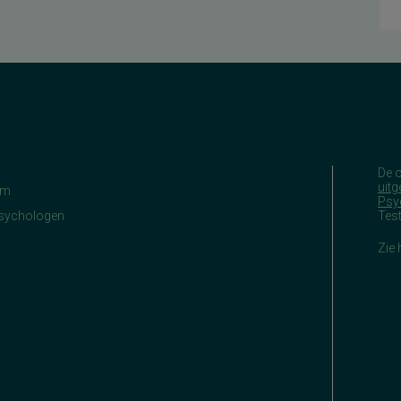
De 
uitg
am
Psy
Psychologen
Tes
Zie 