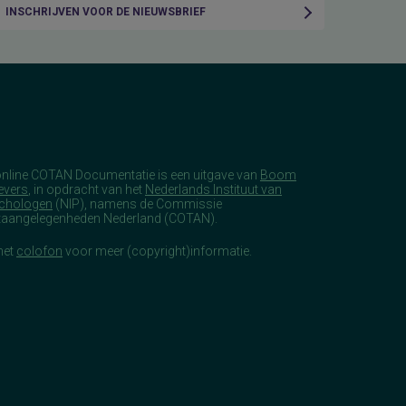
INSCHRIJVEN VOOR DE NIEUWSBRIEF
online COTAN Documentatie is een uitgave van
Boom
evers
, in opdracht van het
Nederlands Instituut van
chologen
(NIP), namens de Commissie
taangelegenheden Nederland (COTAN).
het
colofon
voor meer (copyright)informatie.