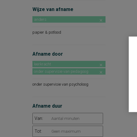
Wijze van afname
anders
papier & potlood
Afname door
leerkracht
onder supervisie van pedagoog
onder supervisie van psycholoog
Afname duur
Van:
Tot: