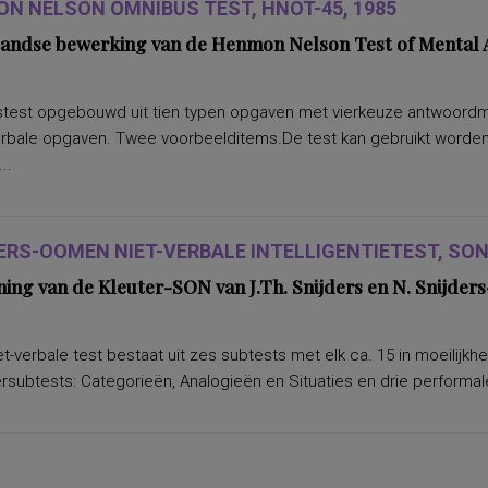
N NELSON OMNIBUS TEST, HNOT-45, 1985
andse bewerking van de Henmon Nelson Test of Mental A
test opgebouwd uit tien typen opgaven met vierkeuze antwoordmoge
erbale opgaven. Twee voorbeelditems.De test kan gebruikt worden 
..
ERS-OOMEN NIET-VERBALE INTELLIGENTIETEST, SON-
ning van de Kleuter-SON van J.Th. Snijders en N. Snijd
t-verbale test bestaat uit zes subtests met elk ca. 15 in moeilijkh
subtests: Categorieën, Analogieën en Situaties en drie performale