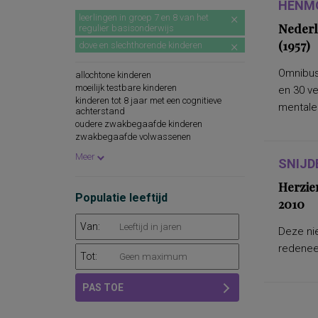
HENMO
leerlingen in groep 7 en 8 van het
Nederl
regulier basisonderwijs
(1957)
dove en slechthorende kinderen
Omnibus
allochtone kinderen
moeilijk testbare kinderen
en 30 v
kinderen tot 8 jaar met een cognitieve
mentale.
achterstand
oudere zwakbegaafde kinderen
zwakbegaafde volwassenen
leerlingen in klas 1 en 2 ibo en lbo
Meer
SNIJD
leerlingen in klas 1 mavo
Herzie
Populatie leeftijd
2010
Van:
Deze nie
redeneer
Tot:
PAS TOE