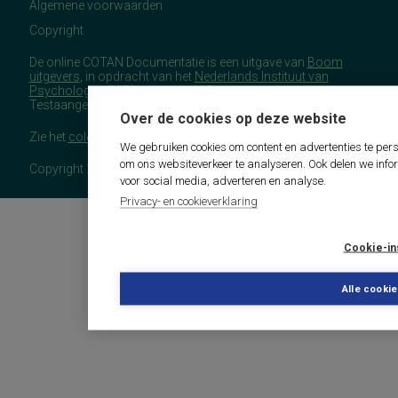
Algemene voorwaarden
Copyright
De online COTAN Documentatie is een uitgave van
Boom
uitgevers
, in opdracht van het
Nederlands Instituut van
Psychologen
(NIP), namens de Commissie
Testaangelegenheden Nederland (COTAN).
Over de cookies op deze website
Zie het
colofon
voor meer (copyright)informatie.
We gebruiken cookies om content en advertenties te pers
om ons websiteverkeer te analyseren. Ook delen we info
Copyright 2026 - COTAN Documentatie
voor social media, adverteren en analyse.
Privacy- en cookieverklaring
Cookie-in
Alle cooki