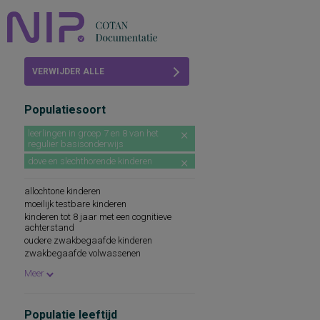
Home
VERWIJDER ALLE
Beoordelingen
FILTERS
Populatiesoort
COTAN
leerlingen in groep 7 en 8 van het
regulier basisonderwijs
Abonneren
dove en slechthorende kinderen
FAQ
allochtone kinderen
moeilijk testbare kinderen
kinderen tot 8 jaar met een cognitieve
achterstand
oudere zwakbegaafde kinderen
zwakbegaafde volwassenen
leerlingen in klas 1 en 2 ibo en lbo
Meer
leerlingen in klas 1 mavo
Populatie leeftijd