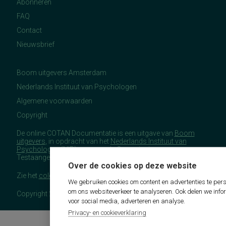
Abonneren
FAQ
Contact
Nieuwsbrief
Boom uitgevers Amsterdam
Nederlands Instituut van Psychologen
Algemene voorwaarden
Copyright
De online COTAN Documentatie is een uitgave van
Boom
uitgevers
, in opdracht van het
Nederlands Instituut van
Psychologen
(NIP), namens de Commissie
Testaangelegenheden Nederland (COTAN).
Over de cookies op deze website
Zie het
colofon
voor meer (copyright)informatie.
We gebruiken cookies om content en advertenties te pers
om ons websiteverkeer te analyseren. Ook delen we info
Copyright 2026 - COTAN Documentatie
voor social media, adverteren en analyse.
Privacy- en cookieverklaring