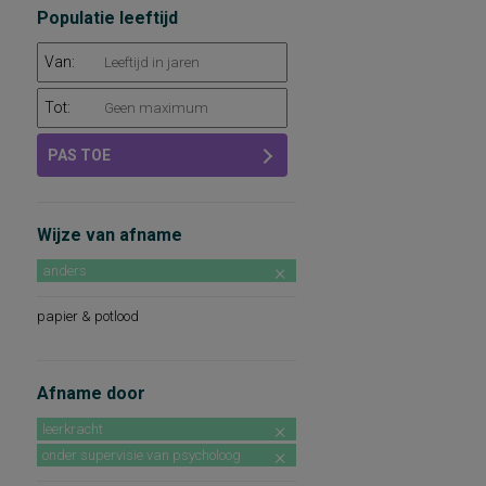
Populatie leeftijd
Van:
Tot:
PAS TOE
Wijze van afname
anders
papier & potlood
Afname door
leerkracht
onder supervisie van psycholoog