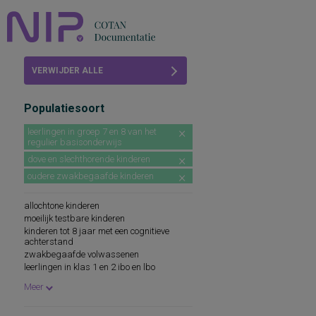
Home
VERWIJDER ALLE
Beoordelingen
FILTERS
Populatiesoort
COTAN
leerlingen in groep 7 en 8 van het
regulier basisonderwijs
Abonneren
dove en slechthorende kinderen
FAQ
oudere zwakbegaafde kinderen
allochtone kinderen
moeilijk testbare kinderen
kinderen tot 8 jaar met een cognitieve
achterstand
zwakbegaafde volwassenen
leerlingen in klas 1 en 2 ibo en lbo
leerlingen in klas 1 mavo
Meer